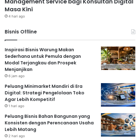
Management Service bagi Konsultan Digital
Masa Kini
4 hari ago
Bisnis Offline
Inspirasi Bisnis Warung Makan
Sederhana untuk Pemula dengan
Modal Terjangkau dan Prospek
Menjanjikan
6 jam ago
Peluang Minimarket Mandiri di Era
Digital: Strategi Pengelolaan Toko
Agar Lebih Kompetitif
1 hari ago
Peluang Bisnis Bahan Bangunan yang
Konsisten dengan Perencanaan Usaha
Lebih Matang
2 hari ago