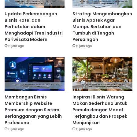
Update Perkembangan
Strategi Mengembangkan
Bisnis Hotel dan
Bisnis Apotek Agar
Perhotelan dalam
Mampu Bertahan dan
Menghadapi Tren Industri
Tumbuh di Tengah
Pariwisata Modern
Persaingan
6 jam ago
6 jam ago
Membangun Bisnis
Inspirasi Bisnis Warung
Membership Website
Makan Sederhana untuk
Premium dengan Sistem
Pemula dengan Modal
Berlangganan yang Lebih
Terjangkau dan Prospek
Profesional
Menjanjikan
6 jam ago
6 jam ago