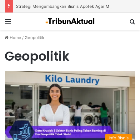
Strategi Mengembangkan Bisnis Apotek Agar Mampu Bertahan dan Tumbuh di Tengah Persaingan
Menu
S
Home
/
Geopolitik
Geopolitik
Info Bisnis