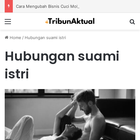
Cara Mengubah Bisnis Cuci Mobil Sederhana Menjadi Usaha Modern dengan Potensi Pertumbuhan Besar
Menu
S
Home
/
Hubungan suami istri
Hubungan suami
istri