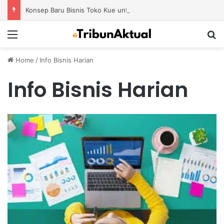
Konsep Baru Bisnis Toko Kue untuk Menciptakan Pengalaman Belanja yang Berbeda
Menu
S
Home
/
Info Bisnis Harian
Info Bisnis Harian