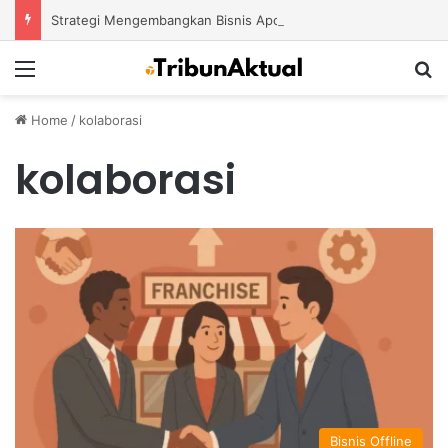
Strategi Mengembangkan Bisnis Apotek Agar Mampu Bertahan dan Tumbuh di Tengah Persaingan
Menu
S
Home
/
kolaborasi
kolaborasi
Bisnis Offline