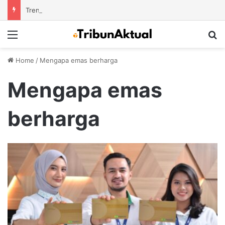
Tren Bisnis Online Course Platform dengan Model Pembelajaran Modern yang Semakin Diminati
Menu
S
Home
/
Mengapa emas berharga
Mengapa emas
berharga