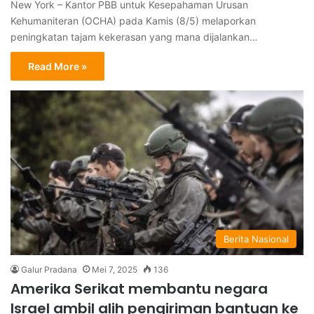
New York – Kantor PBB untuk Kesepahaman Urusan
Kehumaniteran (OCHA) pada Kamis (8/5) melaporkan
peningkatan tajam kekerasan yang mana dijalankan…
Read More »
Berita Nasional
Galur Pradana
Mei 7, 2025
136
Amerika Serikat membantu negara
Israel ambil alih pengiriman bantuan ke