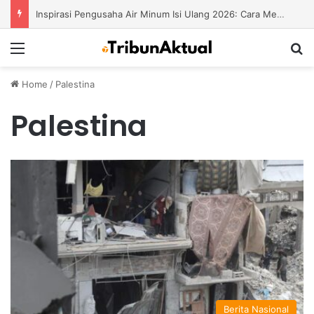
Inspirasi Pengusaha Air Minum Isi Ulang 2026: Cara Menciptakan Bisnis yang Terus Berkembang
Menu
S
Home
/
Palestina
Palestina
Berita Nasional