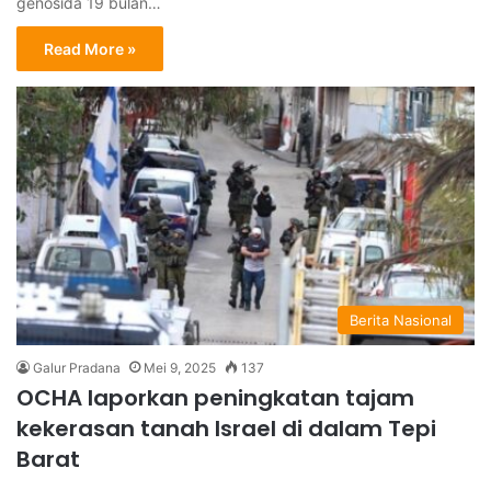
genosida 19 bulan…
Read More »
Berita Nasional
Galur Pradana
Mei 9, 2025
137
OCHA laporkan peningkatan tajam
kekerasan tanah Israel di dalam Tepi
Barat