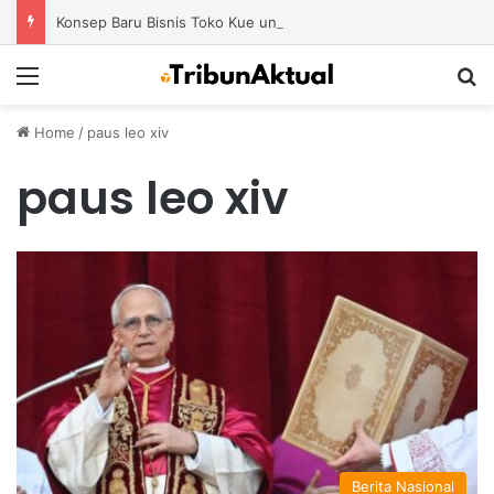
Konsep Baru Bisnis Toko Kue untuk Menciptakan Pengalaman Belanja yang Berbeda
Menu
S
Home
/
paus leo xiv
paus leo xiv
Berita Nasional