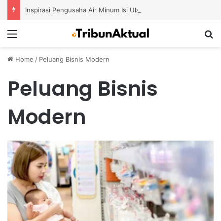
Inspirasi Pengusaha Air Minum Isi Ulang 2026: Cara Menciptakan Bisnis yang Terus Berkembang
Menu
S
Home
/
Peluang Bisnis Modern
Peluang Bisnis
Modern