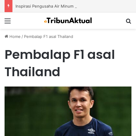
Inspirasi Pengusaha Air Minum Isi Ulang 2026: Cara Menciptakan Bisnis yang Terus Berkembang
Menu
S
Home
/
Pembalap F1 asal Thailand
Pembalap F1 asal
Thailand