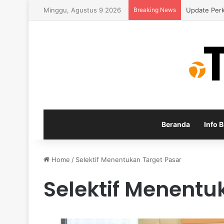
Minggu, Agustus 9 2026
Breaking News
Strategi M
Beranda
Info B
Home
/
Selektif Menentukan Target Pasar
Selektif Menentu