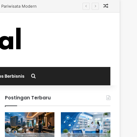
Random Arti
ah Persaingan
Search for
ps Berbisnis
Postingan Terbaru