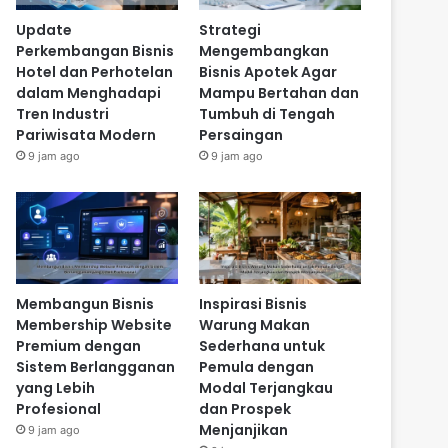
Update
Strategi
Perkembangan Bisnis
Mengembangkan
Hotel dan Perhotelan
Bisnis Apotek Agar
dalam Menghadapi
Mampu Bertahan dan
Tren Industri
Tumbuh di Tengah
Pariwisata Modern
Persaingan
9 jam ago
9 jam ago
Membangun Bisnis
Inspirasi Bisnis
Membership Website
Warung Makan
Premium dengan
Sederhana untuk
Sistem Berlangganan
Pemula dengan
yang Lebih
Modal Terjangkau
Profesional
dan Prospek
Menjanjikan
9 jam ago