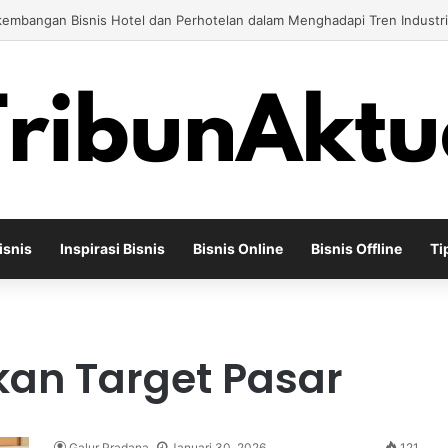
engembangkan Bisnis Apotek Agar Mampu Bertahan dan Tumbuh di Teng
isnis
Inspirasi Bisnis
Bisnis Online
Bisnis Offline
Ti
kan Target Pasar
Galur Pradana
Januari 30, 2026
121