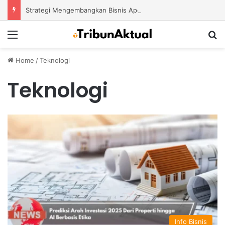
Strategi Mengembangkan Bisnis Apotek Agar Mampu Bertahan dan Tumbuh di Tengah Persaingan
Menu
S
Home
/
Teknologi
Teknologi
Info Bisnis