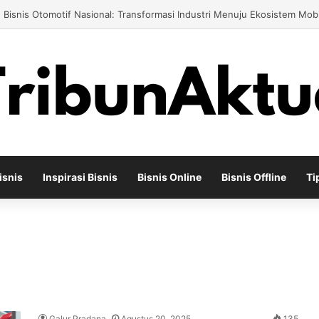
engusaha Air Minum Isi Ulang 2026: Cara Menciptakan Bisnis yang Teru
isnis
Inspirasi Bisnis
Bisnis Online
Bisnis Offline
Ti
Galur Pradana
Agustus 20, 2025
135