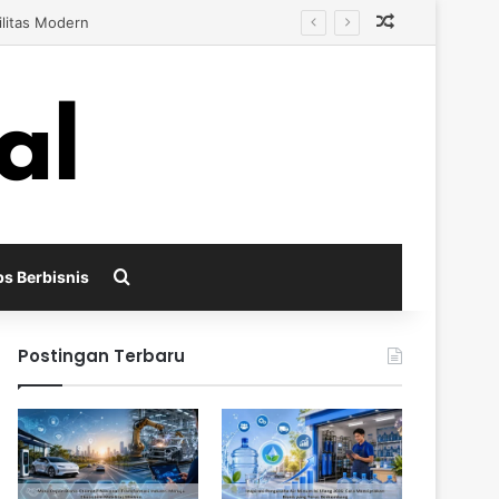
Random Arti
s Berkembang
Search for
ps Berbisnis
Postingan Terbaru