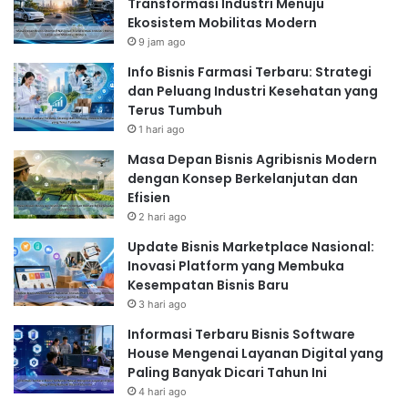
Transformasi Industri Menuju
faktor penentu keberhasilan bisnis. [Nama Pria] fokus
Ekosistem Mobilitas Modern
9 jam ago
pada kualitas tinggi dan konsistensi produknya. Selain
itu, ia juga sangat memperhatikan pelayanan
Info Bisnis Farmasi Terbaru: Strategi
dan Peluang Industri Kesehatan yang
pelanggan. Responsif terhadap keluhan dan
Terus Tumbuh
memberikan pengalaman pelanggan yang positif
1 hari ago
sangat penting untuk membangun loyalitas dan
Masa Depan Bisnis Agribisnis Modern
mendapatkan
word-of-mouth marketing
yang efektif.
dengan Konsep Berkelanjutan dan
Kepuasan pelanggan adalah aset berharga dalam
Efisien
membangun bisnis yang sukses dan berkelanjutan.
2 hari ago
Update Bisnis Marketplace Nasional:
Inovasi Platform yang Membuka
Read Also:
Kesempatan Bisnis Baru
3 hari ago
"Bangkit Setelah Gagal: 5 Cerita Pebisnis yang
Informasi Terbaru Bisnis Software
Pernah Terpuruk Tapi Kini Sukses Besar"
House Mengenai Layanan Digital yang
Paling Banyak Dicari Tahun Ini
Bermula dari Hobi, Kini Jadi Bisnis Milyaran!
4 hari ago
Ini Dia Inspirasi Bisnis Anak Muda Zaman