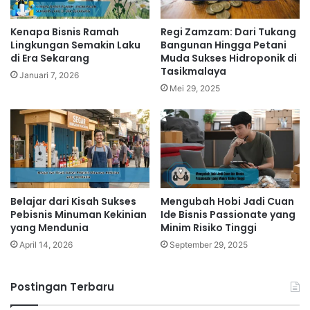
Bisnis], kini menjadi bukti nyata bahwa mimpi dapat
terwujud meskipun dengan modal yang terbatas.
Kenapa Bisnis Ramah
Regi Zamzam: Dari Tukang
Rahasia Sukses Tanpa
Lingkungan Semakin Laku
Bangunan Hingga Petani
di Era Sekarang
Muda Sukses Hidroponik di
Modal Besar
Tasikmalaya
Januari 7, 2026
Mei 29, 2025
Bagaimana [Nama Pria] bisa mencapai kesuksesan
tanpa modal besar? Kuncinya terletak pada beberapa
strategi kunci yang ia terapkan dengan konsisten.
Berikut beberapa poin penting yang dapat kita pelajari
dari kisah suksesnya:
Related Articles
Belajar dari Kisah Sukses
Mengubah Hobi Jadi Cuan
Pebisnis Minuman Kekinian
Ide Bisnis Passionate yang
yang Mendunia
Minim Risiko Tinggi
Inspirasi Pengusaha Air Minum Isi
April 14, 2026
September 29, 2025
Ulang 2026: Cara Menciptakan
Bisnis yang Terus Berkembang
Postingan Terbaru
9 jam ago