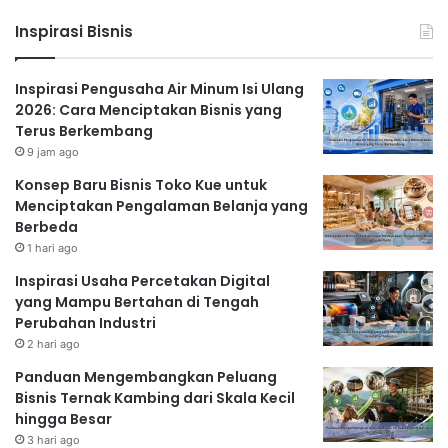
Now"
Inspirasi Bisnis
Inspirasi Pengusaha Air Minum Isi Ulang
4. Membangun Jaringan dan
2026: Cara Menciptakan Bisnis yang
Terus Berkembang
Kolaborasi
9 jam ago
Membangun jaringan dan kolaborasi dengan pihak lain
Konsep Baru Bisnis Toko Kue untuk
dapat memperluas jangkauan bisnis dan membuka
Menciptakan Pengalaman Belanja yang
peluang baru. [Nama Pria] aktif berjejaring dengan
Berbeda
sesama pengusaha, supplier, dan influencer. Kolaborasi
1 hari ago
ini terbukti efektif dalam meningkatkan visibilitas bisnis
Inspirasi Usaha Percetakan Digital
dan memperluas pasar.
Networking
yang efektif dapat
yang Mampu Bertahan di Tengah
membuka pintu bagi kesempatan yang tak terduga.
Perubahan Industri
5. Mengelola Keuangan dengan
2 hari ago
Panduan Mengembangkan Peluang
Bijak
Bisnis Ternak Kambing dari Skala Kecil
Meskipun memulai bisnis dengan modal terbatas,
hingga Besar
manajemen keuangan yang baik sangat penting.
3 hari ago