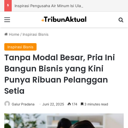
Inspirasi Pengusaha Air Minum Isi Ulang 2026: Cara Menciptakan Bisnis yang Terus Berkembang
Menu
S
Home
/
Inspirasi Bisnis
Inspirasi Bisnis
Tanpa Modal Besar, Pria Ini
Bangun Bisnis yang Kini
Punya Ribuan Pelanggan
Setia
Galur Pradana
Juni 22, 2025
174
3 minutes read