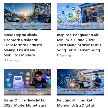
Konsep Baru Bisnis Toko Kue untuk
Menciptakan Pengalaman Belanja
yang Berbeda
1 hari ago
Masa Depan Bisnis
Inspirasi Pengusaha Air
Otomotif Nasional:
Minum Isi Ulang 2026:
1. Identifikasi Celah Pasar dan
Transformasi Industri
Cara Menciptakan Bisnis
Kebutuhan Konsumen
Menuju Ekosistem
yang Terus Berkembang
Mobilitas Modern
9 jam ago
Sebelum memulai bisnis, [Nama Pria] melakukan riset
9 jam ago
pasar yang cermat. Ia mengidentifikasi celah pasar dan
kebutuhan konsumen yang belum terpenuhi. Dengan
memahami kebutuhan target pasarnya, ia dapat
menawarkan produk atau jasa yang relevan dan
bernilai. Ini merupakan langkah krusial dalam
membangun bisnis yang berkelanjutan.
Bisnis Online Newsletter
Peluang Minimarket
Memahami
market research
adalah kunci untuk
2026: Model Monetisasi
Mandiri di Era Digital:
keberhasilan jangka panjang.