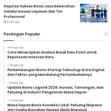
[Nama Pria] mengelola keuangannya dengan disiplin,
Inspirasi Sukses Bisnis Jasa Kebersihan
meminimalkan pengeluaran yang tidak perlu, dan
melalui Inovasi Layanan dan Tim
Profesional
menginvestasikan keuntungan kembali ke bisnis.
4 hari ago
Kemampuan mengelola keuangan dengan bijak
memastikan keberlangsungan bisnis di jangka
Postingan Populer
panjang.
Financial literacy
adalah kunci keberhasilan
bisnis, terlepas dari besar kecilnya modal awal.
Strategi Pemasaran yang
4 minggu ago
Cara Menerapkan Analisis Break Even Point untuk
Keputusan Investasi Baru
Efektif
2 minggu ago
Sukses [Nama Pria] juga tidak lepas dari strategi
Perkembangan Bisnis Startup Teknologi di Era Digital
pemasaran yang tepat sasaran. Ia tidak hanya
dan Faktor yang Mendukung Pertumbuhannya
mengandalkan iklan berbayar yang mahal, tetapi juga
1 minggu ago
memanfaatkan berbagai strategi pemasaran gratis
Update Bisnis Logistik 2026: Inovasi, Tantangan, dan
Peluang di Industri Pengiriman Masa Depan
atau berbiaya rendah, seperti:
Konten Marketing:
Membuat konten yang menarik
1 minggu ago
Masa Depan Bisnis Konveksi Lokal: Peluang Ekspansi
dan informatif di media sosial.
dari Usaha Rumahan hingga Skala Nasional