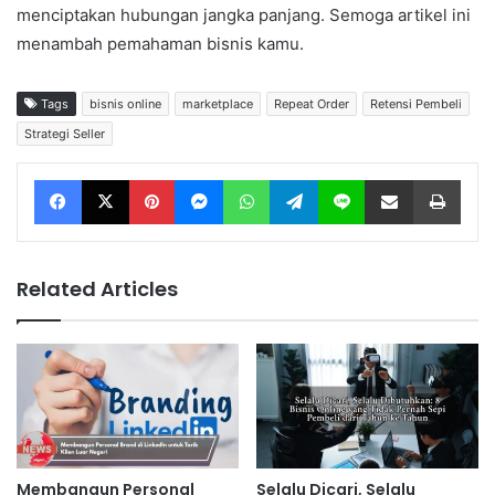
menciptakan hubungan jangka panjang. Semoga artikel ini
menambah pemahaman bisnis kamu.
Tags
bisnis online
marketplace
Repeat Order
Retensi Pembeli
Strategi Seller
Facebook
X
Pinterest
Messenger
WhatsApp
Telegram
Line
Share via Email
Print
Related Articles
Membangun Personal
Selalu Dicari, Selalu