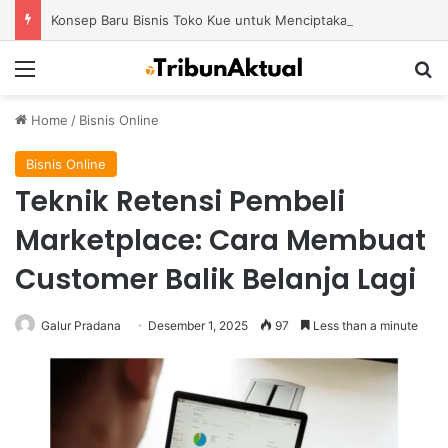
Konsep Baru Bisnis Toko Kue untuk Menciptakan Pengalaman Belanja yang Berbeda
Menu
S
Home
/
Bisnis Online
Bisnis Online
Teknik Retensi Pembeli
Marketplace: Cara Membuat
Customer Balik Belanja Lagi
Galur Pradana
Desember 1, 2025
97
Less than a minute