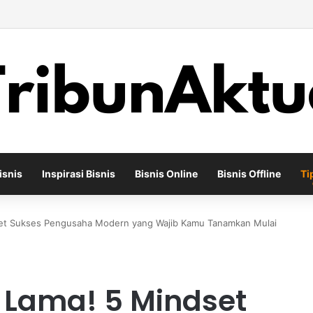
ha Percetakan Digital yang Mampu Bertahan di Tengah Perubahan Industr
isnis
Inspirasi Bisnis
Bisnis Online
Bisnis Offline
Ti
set Sukses Pengusaha Modern yang Wajib Kamu Tanamkan Mulai
 Lama! 5 Mindset