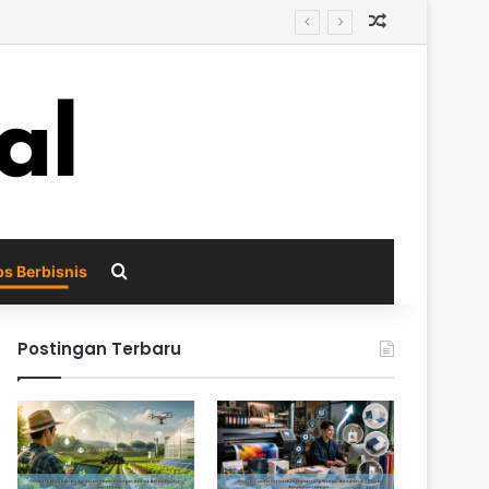
Random Arti
i
Search for
ps Berbisnis
Postingan Terbaru