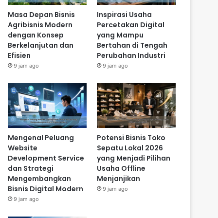
Masa Depan Bisnis
Inspirasi Usaha
Agribisnis Modern
Percetakan Digital
dengan Konsep
yang Mampu
Berkelanjutan dan
Bertahan di Tengah
Efisien
Perubahan Industri
9 jam ago
9 jam ago
Mengenal Peluang
Potensi Bisnis Toko
Website
Sepatu Lokal 2026
Development Service
yang Menjadi Pilihan
dan Strategi
Usaha Offline
Mengembangkan
Menjanjikan
Bisnis Digital Modern
9 jam ago
9 jam ago