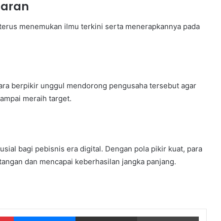
jaran
terus menemukan ilmu terkini serta menerapkannya pada
ara berpikir unggul mendorong pengusaha tersebut agar
ampai meraih target.
sial bagi pebisnis era digital. Dengan pola pikir kuat, para
tangan dan mencapai keberhasilan jangka panjang.
Pinterest
Messenger
Share via Email
Print