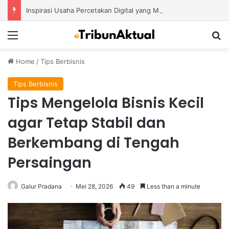
Inspirasi Usaha Percetakan Digital yang Mampu Bertahan di Tengah Perubahan Industri
Menu
S
Home
/
Tips Berbisnis
Tips Berbisnis
Tips Mengelola Bisnis Kecil
agar Tetap Stabil dan
Berkembang di Tengah
Persaingan
Galur Pradana
Mei 28, 2026
49
Less than a minute