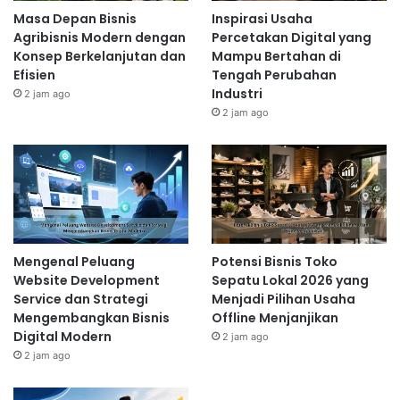
Masa Depan Bisnis
Inspirasi Usaha
Agribisnis Modern dengan
Percetakan Digital yang
Konsep Berkelanjutan dan
Mampu Bertahan di
Efisien
Tengah Perubahan
Industri
2 jam ago
2 jam ago
Mengenal Peluang
Potensi Bisnis Toko
Website Development
Sepatu Lokal 2026 yang
Service dan Strategi
Menjadi Pilihan Usaha
Mengembangkan Bisnis
Offline Menjanjikan
Digital Modern
2 jam ago
2 jam ago