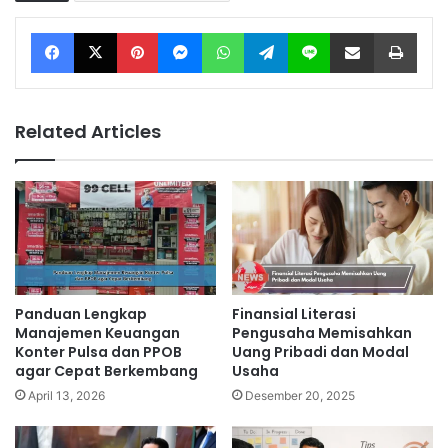
Facebook
X
Pinterest
Messenger
WhatsApp
Telegram
Line
Share via Email
Print
Related Articles
Panduan Lengkap
Finansial Literasi
Manajemen Keuangan
Pengusaha Memisahkan
Konter Pulsa dan PPOB
Uang Pribadi dan Modal
agar Cepat Berkembang
Usaha
April 13, 2026
Desember 20, 2025