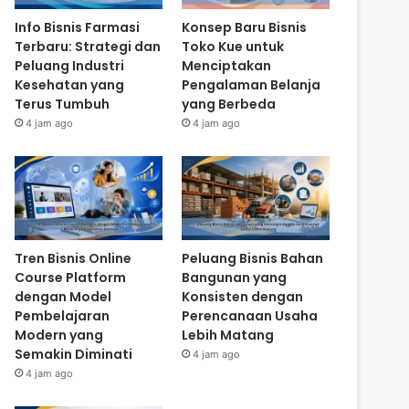
Info Bisnis Farmasi
Konsep Baru Bisnis
Terbaru: Strategi dan
Toko Kue untuk
Peluang Industri
Menciptakan
Kesehatan yang
Pengalaman Belanja
Terus Tumbuh
yang Berbeda
4 jam ago
4 jam ago
Tren Bisnis Online
Peluang Bisnis Bahan
Course Platform
Bangunan yang
dengan Model
Konsisten dengan
Pembelajaran
Perencanaan Usaha
Modern yang
Lebih Matang
Semakin Diminati
4 jam ago
4 jam ago