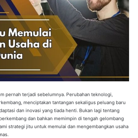
m pernah terjadi sebelumnya. Perubahan teknologi,
erkembang, menciptakan tantangan sekaligus peluang baru
daptasi dan inovasi yang tiada henti. Bukan lagi tentang
at berkembang dan bahkan memimpin di tengah gelombang
ami strategi jitu untuk memulai dan mengembangkan usaha
mas.