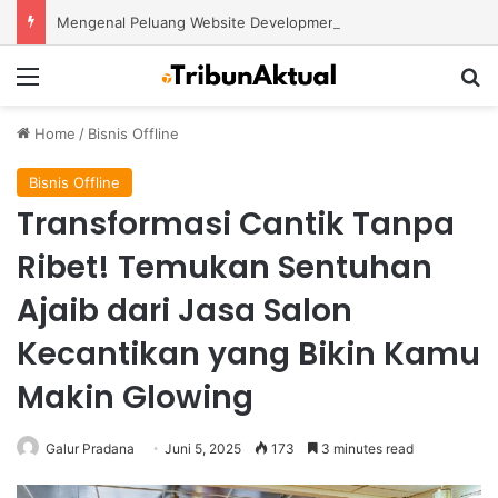
Mengenal Peluang Website Development Service dan Strategi Mengembangkan Bisnis Digital Modern
Menu
S
Home
/
Bisnis Offline
Bisnis Offline
Transformasi Cantik Tanpa
Ribet! Temukan Sentuhan
Ajaib dari Jasa Salon
Kecantikan yang Bikin Kamu
Makin Glowing
Galur Pradana
Juni 5, 2025
173
3 minutes read