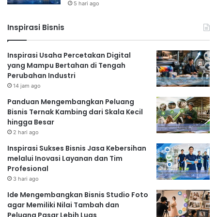
5 hari ago
Treatment Khusus untuk Kulit
Glowing
Inspirasi Bisnis
Beberapa salon kecantikan menawarkan treatment
Inspirasi Usaha Percetakan Digital
khusus yang diformulasikan untuk membantu Anda
yang Mampu Bertahan di Tengah
mendapatkan kulit glowing. Treatment ini biasanya
Perubahan Industri
menggunakan teknologi modern dan produk-produk
14 jam ago
berkualitas tinggi. Contohnya adalah perawatan
Panduan Mengembangkan Peluang
menggunakan laser, peeling kimia, dan perawatan
Bisnis Ternak Kambing dari Skala Kecil
dengan serum vitamin C. Pastikan untuk berkonsultasi
hingga Besar
dengan terapis untuk menentukan treatment yang
2 hari ago
paling sesuai dengan jenis kulit dan kebutuhan Anda.
Inspirasi Sukses Bisnis Jasa Kebersihan
Manfaat Menggunakan
melalui Inovasi Layanan dan Tim
Profesional
Jasa Salon Kecantikan
3 hari ago
Menggunakan jasa salon kecantikan memiliki banyak
Ide Mengembangkan Bisnis Studio Foto
agar Memiliki Nilai Tambah dan
manfaat, di antaranya:
Peluang Pasar Lebih Luas