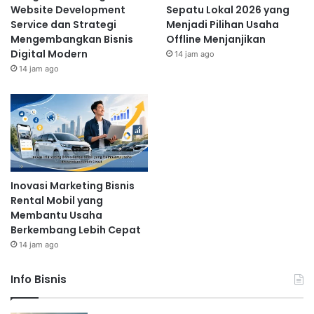
Mendorong Pertumbuhannya
Website Development
Sepatu Lokal 2026 yang
2 hari ago
Service dan Strategi
Menjadi Pilihan Usaha
Mengembangkan Bisnis
Offline Menjanjikan
Digital Modern
14 jam ago
14 jam ago
Perawatan Wajah
Perawatan wajah merupakan layanan yang paling
populer di salon kecantikan. Terdapat berbagai jenis
perawatan wajah, seperti facial cleansing, peeling,
masker wajah, dan microdermabrasi. Facial cleansing
membantu membersihkan pori-pori dari kotoran dan
Inovasi Marketing Bisnis
minyak berlebih, sedangkan peeling membantu
Rental Mobil yang
mengangkat sel kulit mati untuk meregenerasi kulit
Membantu Usaha
baru. Masker wajah memberikan nutrisi tambahan
Berkembang Lebih Cepat
pada kulit, sementara microdermabrasi membantu
14 jam ago
mengurangi kerutan halus dan mencerahkan kulit.
Perawatan Tubuh
Info Bisnis
Selain perawatan wajah, salon kecantikan juga