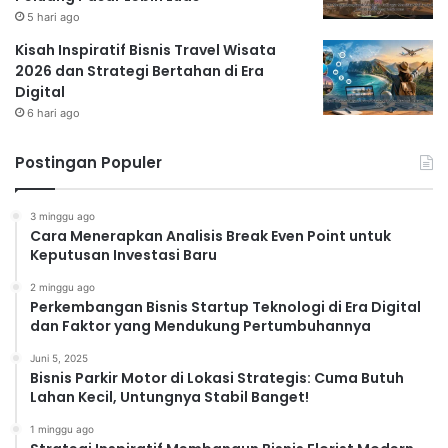
Hemat waktu dan tenaga:
Anda tidak perlu repot
5 hari ago
melakukan perawatan kecantikan sendiri di rumah.
Kisah Inspiratif Bisnis Travel Wisata
Hasil yang lebih maksimal:
Terapis profesional
2026 dan Strategi Bertahan di Era
memiliki keahlian dan pengetahuan untuk memberikan
Digital
hasil perawatan yang optimal.
6 hari ago
Produk berkualitas:
Salon kecantikan biasanya
menggunakan produk-produk berkualitas tinggi yang
Postingan Populer
aman dan efektif.
Relaksasi dan memanjakan diri:
Perawatan di salon
3 minggu ago
kecantikan dapat menjadi momen relaksasi dan
Cara Menerapkan Analisis Break Even Point untuk
Keputusan Investasi Baru
memanjakan diri.
Meningkatkan kepercayaan diri:
Tampil cantik dan
2 minggu ago
Perkembangan Bisnis Startup Teknologi di Era Digital
glowing dapat meningkatkan kepercayaan diri dan
dan Faktor yang Mendukung Pertumbuhannya
penampilan Anda.
Juni 5, 2025
Menjaga Hasil Perawatan
Bisnis Parkir Motor di Lokasi Strategis: Cuma Butuh
Lahan Kecil, Untungnya Stabil Banget!
Salon Kecantikan
1 minggu ago
Untuk menjaga hasil perawatan salon kecantikan agar