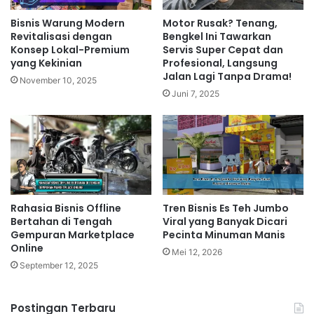
Berkualitas
Bisnis Warung Modern
Motor Rusak? Tenang,
Periksa kebersihan dan sterilisasi alat:
Kebersihan
Revitalisasi dengan
Bengkel Ini Tawarkan
Konsep Lokal-Premium
Servis Super Cepat dan
alat dan lingkungan salon sangat penting untuk
yang Kekinian
Profesional, Langsung
mencegah infeksi dan menjaga kesehatan kulit.
Jalan Lagi Tanpa Drama!
November 10, 2025
Tanyakan kualifikasi terapis:
Pastikan terapis
Juni 7, 2025
memiliki sertifikasi dan pengalaman yang memadai.
Baca ulasan pelanggan:
Ulasan online dapat
memberikan gambaran tentang kualitas layanan dan
kepuasan pelanggan.
Perhatikan produk yang digunakan:
Salon yang baik
akan menggunakan produk berkualitas dan teruji
Rahasia Bisnis Offline
Tren Bisnis Es Teh Jumbo
keamanannya.
Bertahan di Tengah
Viral yang Banyak Dicari
Konsultasikan kebutuhan Anda:
Berdiskusilah
Gempuran Marketplace
Pecinta Minuman Manis
Online
dengan terapis untuk menentukan perawatan yang
Mei 12, 2026
September 12, 2025
sesuai dengan jenis kulit dan kebutuhan Anda.
Layanan Salon Kecantikan
Postingan Terbaru