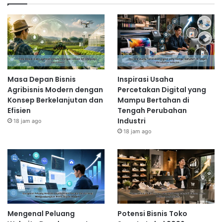
Masa Depan Bisnis
Inspirasi Usaha
Agribisnis Modern dengan
Percetakan Digital yang
Konsep Berkelanjutan dan
Mampu Bertahan di
Efisien
Tengah Perubahan
Industri
18 jam ago
18 jam ago
Mengenal Peluang
Potensi Bisnis Toko