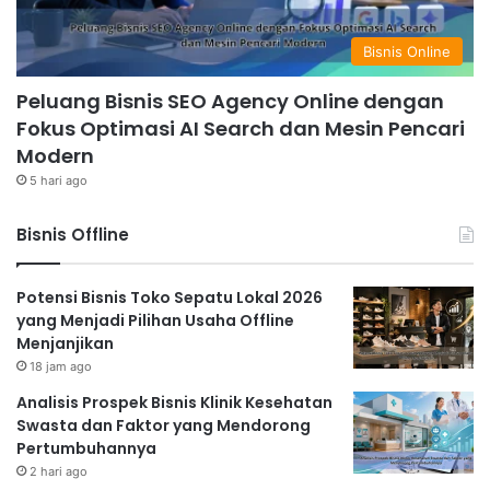
Bisnis Online
Peluang Bisnis SEO Agency Online dengan
Fokus Optimasi AI Search dan Mesin Pencari
Modern
5 hari ago
Bisnis Offline
Potensi Bisnis Toko Sepatu Lokal 2026
yang Menjadi Pilihan Usaha Offline
Menjanjikan
18 jam ago
Analisis Prospek Bisnis Klinik Kesehatan
Swasta dan Faktor yang Mendorong
Pertumbuhannya
2 hari ago