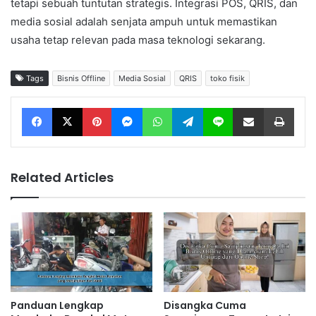
tetapi sebuah tuntutan strategis. Integrasi POS, QRIS, dan
media sosial adalah senjata ampuh untuk memastikan
usaha tetap relevan pada masa teknologi sekarang.
Tags
Bisnis Offline
Media Sosial
QRIS
toko fisik
Facebook
X
Pinterest
Messenger
WhatsApp
Telegram
Line
Share via Email
Print
Related Articles
Panduan Lengkap
Disangka Cuma