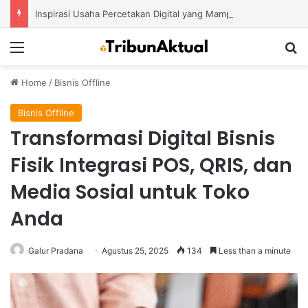
Inspirasi Usaha Percetakan Digital yang Mampu Bertahan di Tengah Perubahan Industri
Menu
S
Home
/
Bisnis Offline
Bisnis Offline
Transformasi Digital Bisnis
Fisik Integrasi POS, QRIS, dan
Media Sosial untuk Toko
Anda
Galur Pradana
Agustus 25, 2025
134
Less than a minute