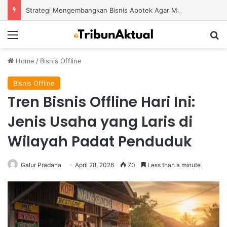
Strategi Mengembangkan Bisnis Apotek Agar Mampu Bertahan dan Tumbuh di Tengah Persaingan
Menu
S
Home
/
Bisnis Offline
Bisnis Offline
Tren Bisnis Offline Hari Ini:
Jenis Usaha yang Laris di
Wilayah Padat Penduduk
Galur Pradana
April 28, 2026
70
Less than a minute