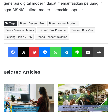
generasi digital modern dapat memanfaatkan peluang ini
agar BISNIS kuliner modern semakin populer.
Tags
Bisnis Dessert Box
Bisnis Kuliner Modern
Bisnis Makanan Manis
Dessert Box Premium
Dessert Box Viral
Peluang Bisnis 2026
Usaha Dessert Kekinian
Facebook
X
Pinterest
Messenger
WhatsApp
Telegram
Line
Share via Email
Print
Related Articles