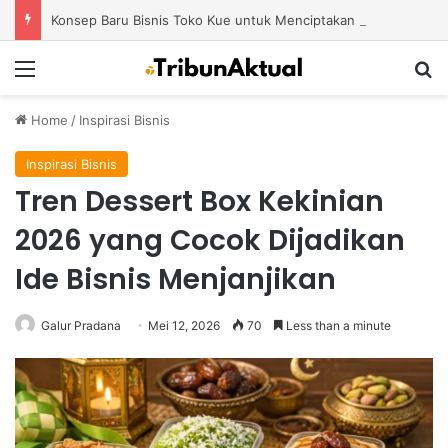
Konsep Baru Bisnis Toko Kue untuk Menciptakan Pengalaman Belanja yang Berbeda
Menu
S
Home
/
Inspirasi Bisnis
Inspirasi Bisnis
Tren Dessert Box Kekinian
2026 yang Cocok Dijadikan
Ide Bisnis Menjanjikan
Galur Pradana
Mei 12, 2026
70
Less than a minute