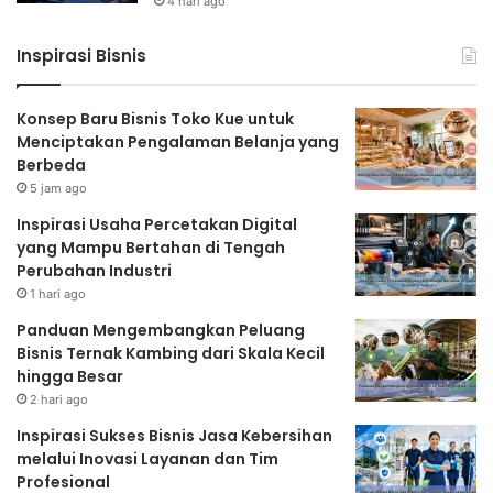
4 hari ago
Lekang Oleh Waktu
Inspirasi Bisnis
Model bisnis berlangganan (subscription model) terus
menunjukkan popularitasnya. Dari layanan streaming
Konsep Baru Bisnis Toko Kue untuk
musik dan film hingga kotak langganan produk
Menciptakan Pengalaman Belanja yang
kecantikan dan makanan, model ini menawarkan
Berbeda
keuntungan bagi bisnis karena menghasilkan
5 jam ago
pendapatan yang berkelanjutan.
Tren bisnis 2025
Inspirasi Usaha Percetakan Digital
akan melihat lebih banyak lagi bisnis yang mengadopsi
yang Mampu Bertahan di Tengah
model ini.
Perubahan Industri
1 hari ago
Panduan Mengembangkan Peluang
Read Also:
Bisnis Ternak Kambing dari Skala Kecil
hingga Besar
Bongkar! 10 Bisnis Paling Melejit di Era
2 hari ago
Sekarang yang Wajib Dicoba Sebelum
Inspirasi Sukses Bisnis Jasa Kebersihan
Terlambat
melalui Inovasi Layanan dan Tim
Profesional