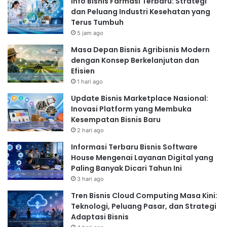
Info Bisnis Farmasi Terbaru: Strategi
influencer marketing, dan pengembangan game online
dan Peluang Industri Kesehatan yang
akan terus mengalami pertumbuhan yang signifikan.
Terus Tumbuh
Menjadi Konten Kreator yang
5 jam ago
Sukses:
Masa Depan Bisnis Agribisnis Modern
dengan Konsep Berkelanjutan dan
Spesialisasi niche:
Fokus pada satu bidang keahlian
Efisien
tertentu untuk membangun audiens yang loyal.
1 hari ago
Konsistensi dalam konten:
Membuat konten secara
Update Bisnis Marketplace Nasional:
teratur dan berkualitas tinggi.
Inovasi Platform yang Membuka
Interaksi dengan audiens:
Membangun komunitas
Kesempatan Bisnis Baru
dan terlibat aktif dengan followers.
2 hari ago
Monetisasi konten:
Mengeksplorasi berbagai cara
Informasi Terbaru Bisnis Software
untuk menghasilkan pendapatan, seperti iklan, afiliasi,
House Mengenai Layanan Digital yang
dan sponsor.
Paling Banyak Dicari Tahun Ini
Layanan Berbasis
3 hari ago
Tren Bisnis Cloud Computing Masa Kini:
Langganan (Subscription
Teknologi, Peluang Pasar, dan Strategi
Adaptasi Bisnis
Model): Tren yang Tak