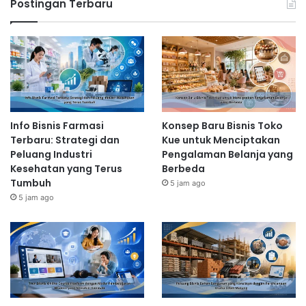
Postingan Terbaru
konektivitas perangkat dan menciptakan peluang bisnis
baru di berbagai sektor.
Related Articles
Info Bisnis Farmasi Terbaru: Strategi
dan Peluang Industri Kesehatan
Info Bisnis Farmasi
Konsep Baru Bisnis Toko
Terbaru: Strategi dan
Kue untuk Menciptakan
yang Terus Tumbuh
Peluang Industri
Pengalaman Belanja yang
5 jam ago
Kesehatan yang Terus
Berbeda
Tumbuh
5 jam ago
Masa Depan Bisnis Agribisnis
5 jam ago
Modern dengan Konsep
Berkelanjutan dan Efisien
1 hari ago
Peluang Usaha Berbasis AI, Big