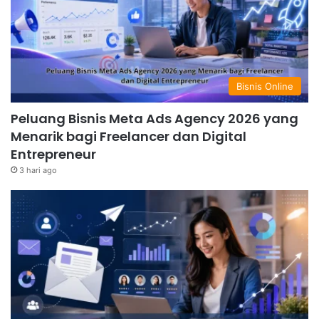
target pasar, dan strategi pemasaran yang efektif akan
meningkatkan peluang kesuksesan Anda. Jangan takut
untuk bereksperimen dan berinovasi untuk
menemukan keunikan bisnis Anda. Selamat berjuang
dan semoga sukses!
Bisnis Online
Peluang Bisnis Meta Ads Agency 2026 yang
Menarik bagi Freelancer dan Digital
Entrepreneur
3 hari ago