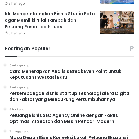
3 hari ago
Ide Mengembangkan Bisnis Studio Foto
Keunggulan Model Bisnis
agar Memiliki Nilai Tambah dan
Berlangganan:
Peluang Pasar Lebih Luas
5 hari ago
Pendapatan yang stabil dan prediktif:
Memudahkan
perencanaan keuangan bisnis.
Postingan Populer
Meningkatkan loyalitas pelanggan:
Membangun
hubungan jangka panjang dengan pelanggan.
3 minggu ago
Meningkatkan nilai seumur hidup pelanggan
Cara Menerapkan Analisis Break Even Point untuk
(customer lifetime value):
Pelanggan cenderung
Keputusan Investasi Baru
bertahan lebih lama.
2 minggu ago
Bisnis Berkelanjutan dan
Perkembangan Bisnis Startup Teknologi di Era Digital
dan Faktor yang Mendukung Pertumbuhannya
Ramah Lingkungan: Sebuah
5 hari ago
Keharusan
Peluang Bisnis SEO Agency Online dengan Fokus
Optimasi AI Search dan Mesin Pencari Modern
Kesadaran akan lingkungan semakin meningkat,
1 minggu ago
dan
tren bisnis 2025
akan semakin menekankan pada
Masa Depan Bisnis Konveksi Lokal: Peluang Ekspansi