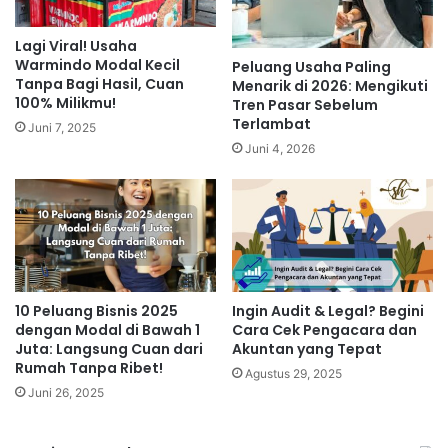
Pelayanan pelanggan yang prima:
Memberikan
pengalaman belanja yang menyenangkan dan
Lagi Viral! Usaha
responsif.
Warmindo Modal Kecil
Peluang Usaha Paling
Tanpa Bagi Hasil, Cuan
Menarik di 2026: Mengikuti
Pengelolaan stok dan logistik yang efisien:
100% Milikmu!
Tren Pasar Sebelum
Memastikan pengiriman tepat waktu dan aman.
Terlambat
Juni 7, 2025
Teknologi Masa Depan: AI,
Juni 4, 2026
Big Data, dan Internet of
Things (IoT)
Tren bisnis 2025
juga didorong oleh perkembangan
teknologi canggih. Artificial Intelligence (AI) atau
kecerdasan buatan, Big Data, dan Internet of Things
10 Peluang Bisnis 2025
Ingin Audit & Legal? Begini
dengan Modal di Bawah 1
Cara Cek Pengacara dan
(IoT) membuka peluang usaha yang inovatif. AI dapat
Juta: Langsung Cuan dari
Akuntan yang Tepat
digunakan untuk otomatisasi proses bisnis, analisis
Rumah Tanpa Ribet!
Agustus 29, 2025
data pelanggan, dan personalisasi layanan. Big Data
Juni 26, 2025
memberikan wawasan berharga untuk pengambilan
keputusan bisnis yang lebih cerdas. IoT memungkinkan