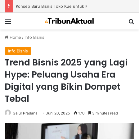
Konsep Baru Bisnis Toko Kue untuk Menciptakan Pengalaman Belanja yang Berbeda
Menu
S
Home
/
Info Bisnis
Info Bisnis
Trend Bisnis 2025 yang Lagi
Hype: Peluang Usaha Era
Digital yang Bikin Dompet
Tebal
Galur Pradana
Juni 20, 2025
170
3 minutes read