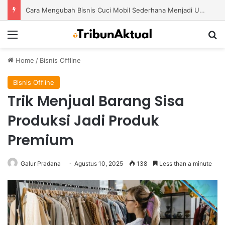
Cara Mengubah Bisnis Cuci Mobil Sederhana Menjadi Usaha Modern dengan Potensi Pertumbuhan Besar
Menu
S
Home
/
Bisnis Offline
Bisnis Offline
Trik Menjual Barang Sisa
Produksi Jadi Produk
Premium
Galur Pradana
Agustus 10, 2025
138
Less than a minute