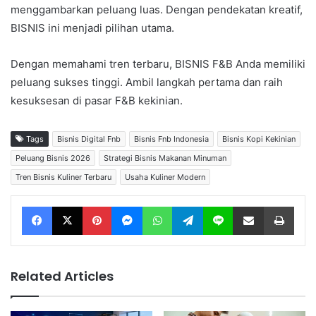
menggambarkan peluang luas. Dengan pendekatan kreatif,
BISNIS ini menjadi pilihan utama.
Dengan memahami tren terbaru, BISNIS F&B Anda memiliki
peluang sukses tinggi. Ambil langkah pertama dan raih
kesuksesan di pasar F&B kekinian.
Tags
Bisnis Digital Fnb
Bisnis Fnb Indonesia
Bisnis Kopi Kekinian
Peluang Bisnis 2026
Strategi Bisnis Makanan Minuman
Tren Bisnis Kuliner Terbaru
Usaha Kuliner Modern
Facebook
X
Pinterest
Messenger
WhatsApp
Telegram
Line
Share via Email
Print
Related Articles