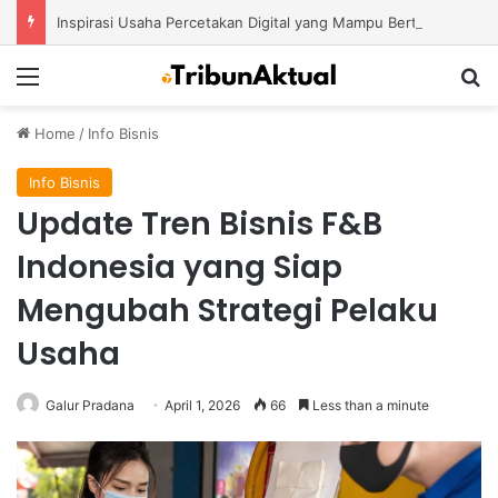
Inspirasi Usaha Percetakan Digital yang Mampu Bertahan di Tengah Perubahan Industri
Menu
S
Home
/
Info Bisnis
Info Bisnis
Update Tren Bisnis F&B
Indonesia yang Siap
Mengubah Strategi Pelaku
Usaha
Galur Pradana
April 1, 2026
66
Less than a minute