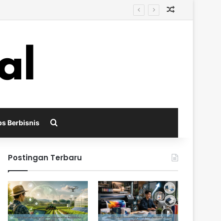
Random Arti
i
Search for
ps Berbisnis
Postingan Terbaru