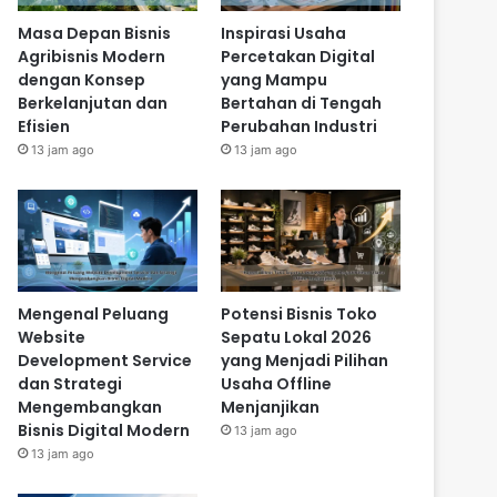
Masa Depan Bisnis
Inspirasi Usaha
Agribisnis Modern
Percetakan Digital
dengan Konsep
yang Mampu
Berkelanjutan dan
Bertahan di Tengah
Efisien
Perubahan Industri
13 jam ago
13 jam ago
Mengenal Peluang
Potensi Bisnis Toko
Website
Sepatu Lokal 2026
Development Service
yang Menjadi Pilihan
dan Strategi
Usaha Offline
Mengembangkan
Menjanjikan
Bisnis Digital Modern
13 jam ago
13 jam ago