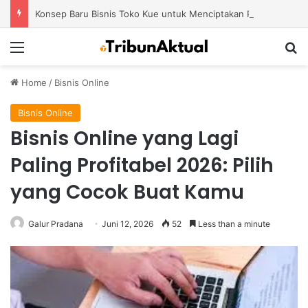
Konsep Baru Bisnis Toko Kue untuk Menciptakan Pengalaman Belanja yang Berbeda
Menu
S
Home
/
Bisnis Online
Bisnis Online
Bisnis Online yang Lagi
Paling Profitabel 2026: Pilih
yang Cocok Buat Kamu
Galur Pradana
Juni 12, 2026
52
Less than a minute