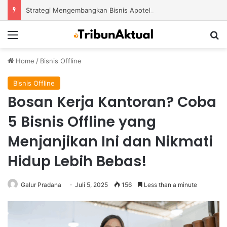
Strategi Mengembangkan Bisnis Apotek Agar Mampu Bertahan dan Tumbuh di Tengah Persaingan
Menu
S
Home
/
Bisnis Offline
Bisnis Offline
Bosan Kerja Kantoran? Coba
5 Bisnis Offline yang
Menjanjikan Ini dan Nikmati
Hidup Lebih Bebas!
Galur Pradana
Juli 5, 2025
156
Less than a minute