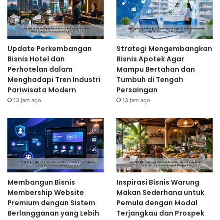
Update Perkembangan
Strategi Mengembangkan
Bisnis Hotel dan
Bisnis Apotek Agar
Perhotelan dalam
Mampu Bertahan dan
Menghadapi Tren Industri
Tumbuh di Tengah
Pariwisata Modern
Persaingan
13 jam ago
13 jam ago
Membangun Bisnis
Inspirasi Bisnis Warung
Membership Website
Makan Sederhana untuk
Premium dengan Sistem
Pemula dengan Modal
Berlangganan yang Lebih
Terjangkau dan Prospek