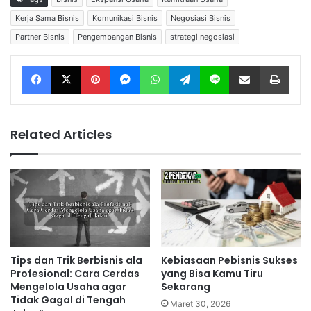
Kerja Sama Bisnis
Komunikasi Bisnis
Negosiasi Bisnis
Partner Bisnis
Pengembangan Bisnis
strategi negosiasi
Facebook
X
Pinterest
Messenger
WhatsApp
Telegram
Line
Share via Email
Print
Related Articles
Tips dan Trik Berbisnis ala
Kebiasaan Pebisnis Sukses
Profesional: Cara Cerdas
yang Bisa Kamu Tiru
Mengelola Usaha agar
Sekarang
Tidak Gagal di Tengah
Maret 30, 2026