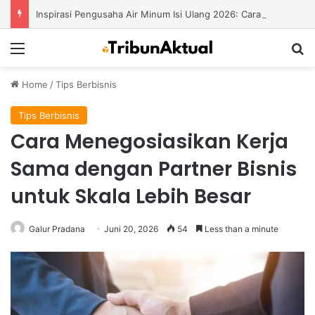
Inspirasi Pengusaha Air Minum Isi Ulang 2026: Cara Menciptakan Bisnis yang Terus Berkembang
Menu
S
Home
/
Tips Berbisnis
Tips Berbisnis
Cara Menegosiasikan Kerja
Sama dengan Partner Bisnis
untuk Skala Lebih Besar
Galur Pradana
Juni 20, 2026
54
Less than a minute