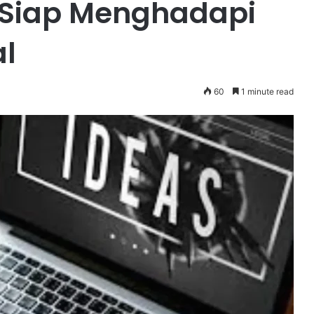
h Siap Menghadapi
al
60
1 minute read