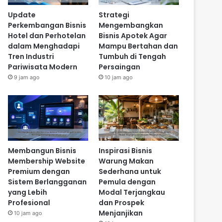
Update
Strategi
Perkembangan Bisnis
Mengembangkan
Hotel dan Perhotelan
Bisnis Apotek Agar
dalam Menghadapi
Mampu Bertahan dan
Tren Industri
Tumbuh di Tengah
Pariwisata Modern
Persaingan
9 jam ago
10 jam ago
Membangun Bisnis
Inspirasi Bisnis
Membership Website
Warung Makan
Premium dengan
Sederhana untuk
Sistem Berlangganan
Pemula dengan
yang Lebih
Modal Terjangkau
Profesional
dan Prospek
Menjanjikan
10 jam ago