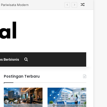
Random Arti
ah Persaingan
Search for
ps Berbisnis
Postingan Terbaru