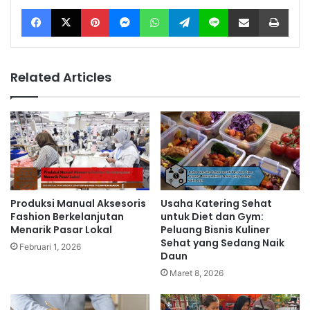
Facebook
X
Pinterest
Messenger
WhatsApp
Telegram
Line
Share via Email
Print
Related Articles
Produksi Manual Aksesoris
Usaha Katering Sehat
Fashion Berkelanjutan
untuk Diet dan Gym:
Menarik Pasar Lokal
Peluang Bisnis Kuliner
Sehat yang Sedang Naik
Februari 1, 2026
Daun
Maret 8, 2026