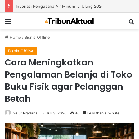
Inspirasi Pengusaha Air Minum Isi Ulang 2026: Cara Menciptakan Bisnis yang Terus Berkembang
Menu
S
Home
/
Bisnis Offline
Bisnis Offline
Cara Meningkatkan
Pengalaman Belanja di Toko
Buku Fisik agar Pelanggan
Betah
Galur Pradana
Juli 3, 2026
46
Less than a minute