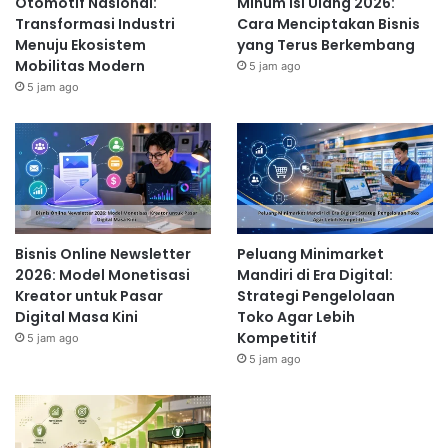
Otomotif Nasional:
Minum Isi Ulang 2026:
Transformasi Industri
Cara Menciptakan Bisnis
Menuju Ekosistem
yang Terus Berkembang
Mobilitas Modern
5 jam ago
5 jam ago
Bisnis Online Newsletter
Peluang Minimarket
2026: Model Monetisasi
Mandiri di Era Digital:
Kreator untuk Pasar
Strategi Pengelolaan
Digital Masa Kini
Toko Agar Lebih
Kompetitif
5 jam ago
5 jam ago