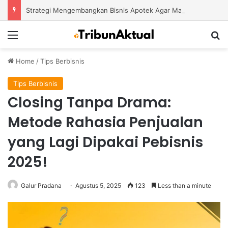
Strategi Mengembangkan Bisnis Apotek Agar Mampu Bertahan dan Tumbuh di Tengah Persaingan
Menu
S
Home
/
Tips Berbisnis
Tips Berbisnis
Closing Tanpa Drama:
Metode Rahasia Penjualan
yang Lagi Dipakai Pebisnis
2025!
Galur Pradana
Agustus 5, 2025
123
Less than a minute