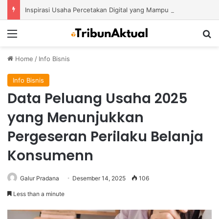
Inspirasi Usaha Percetakan Digital yang Mampu Bertahan di Tengah Perubahan Industri
Menu
S
Home
/
Info Bisnis
Info Bisnis
Data Peluang Usaha 2025
yang Menunjukkan
Pergeseran Perilaku Belanja
Konsumenn
Galur Pradana
Desember 14, 2025
106
Less than a minute