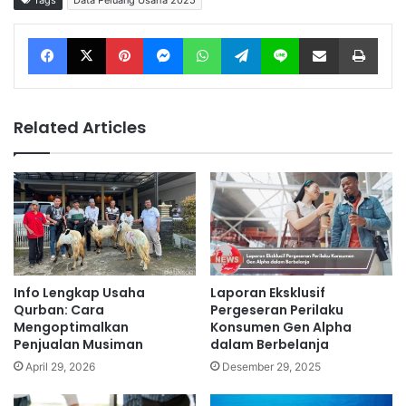
Tags
Data Peluang Usaha 2025
Facebook
X
Pinterest
Messenger
WhatsApp
Telegram
Line
Share via Email
Print
Related Articles
Info Lengkap Usaha
Laporan Eksklusif
Qurban: Cara
Pergeseran Perilaku
Mengoptimalkan
Konsumen Gen Alpha
Penjualan Musiman
dalam Berbelanja
April 29, 2026
Desember 29, 2025