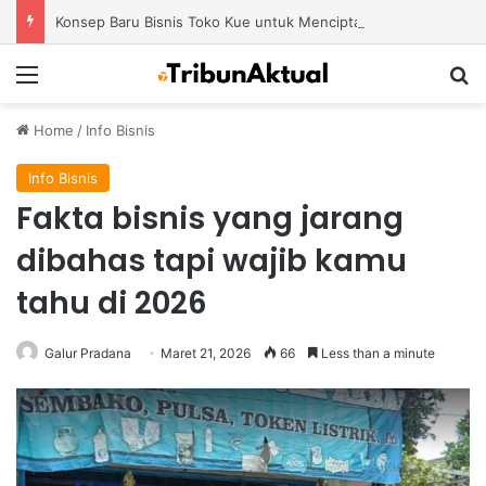
Konsep Baru Bisnis Toko Kue untuk Menciptakan Pengalaman Belanja yang Berbeda
Menu
S
Home
/
Info Bisnis
Info Bisnis
Fakta bisnis yang jarang
dibahas tapi wajib kamu
tahu di 2026
Galur Pradana
Maret 21, 2026
66
Less than a minute