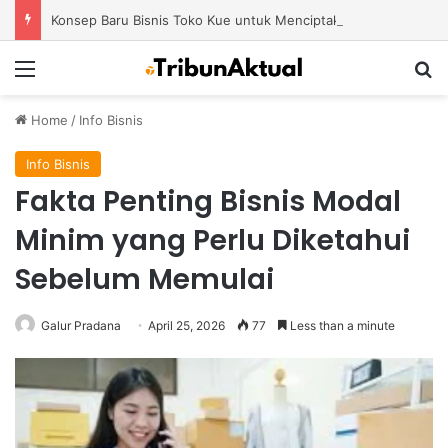
Konsep Baru Bisnis Toko Kue untuk Menciptakan Pengalaman Belanja yang Berbeda
Menu
S
Home
/
Info Bisnis
Info Bisnis
Fakta Penting Bisnis Modal
Minim yang Perlu Diketahui
Sebelum Memulai
Galur Pradana
April 25, 2026
77
Less than a minute