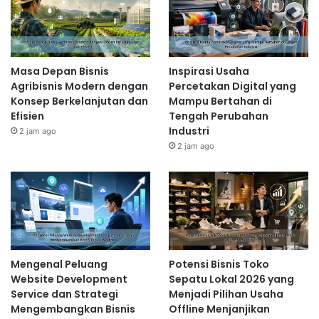
Masa Depan Bisnis
Inspirasi Usaha
Agribisnis Modern dengan
Percetakan Digital yang
Konsep Berkelanjutan dan
Mampu Bertahan di
Efisien
Tengah Perubahan
Industri
2 jam ago
2 jam ago
Mengenal Peluang
Potensi Bisnis Toko
Website Development
Sepatu Lokal 2026 yang
Service dan Strategi
Menjadi Pilihan Usaha
Mengembangkan Bisnis
Offline Menjanjikan