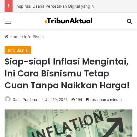
Inspirasi Usaha Percetakan Digital yang Mampu Bertahan di Tengah Perubahan Industri
Menu
S
Home
/
Info Bisnis
Info Bisnis
Siap-siap! Inflasi Mengintai,
Ini Cara Bisnismu Tetap
Cuan Tanpa Naikkan Harga!
Galur Pradana
Juli 20, 2025
194
Less than a minute