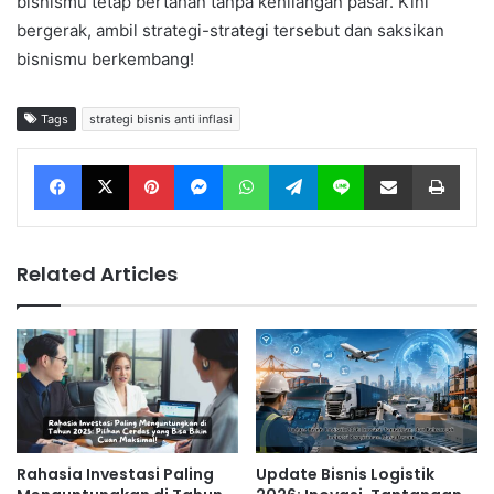
bisnismu tetap bertahan tanpa kehilangan pasar. Kini
bergerak, ambil strategi-strategi tersebut dan saksikan
bisnismu berkembang!
Tags
strategi bisnis anti inflasi
Facebook
X
Pinterest
Messenger
WhatsApp
Telegram
Line
Share via Email
Print
Related Articles
Rahasia Investasi Paling
Update Bisnis Logistik