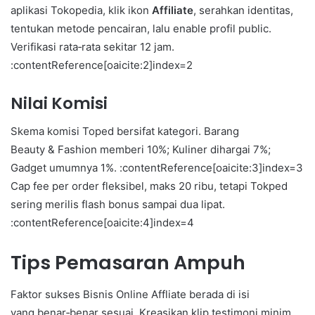
aplikasi Tokopedia, klik ikon
Affiliate
, serahkan identitas,
tentukan metode pencairan, lalu enable profil public.
Verifikasi rata‑rata sekitar 12 jam.
:contentReference[oaicite:2]index=2
Nilai Komisi
Skema komisi Toped bersifat kategori. Barang
Beauty & Fashion memberi 10%; Kuliner dihargai 7%;
Gadget umumnya 1%. :contentReference[oaicite:3]index=3
Cap fee per order fleksibel, maks 20 ribu, tetapi Tokped
sering merilis flash bonus sampai dua lipat.
:contentReference[oaicite:4]index=4
Tips Pemasaran Ampuh
Faktor sukses Bisnis Online Affliate berada di isi
yang benar‑benar sesuai. Kreasikan klip testimoni minim