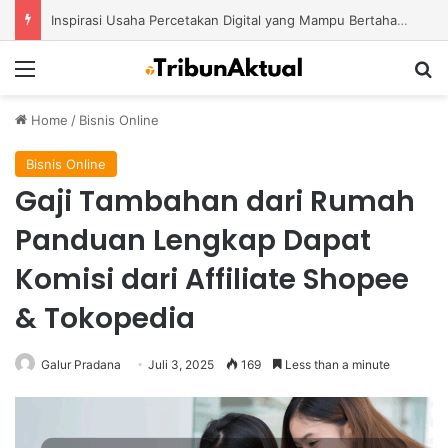
Inspirasi Usaha Percetakan Digital yang Mampu Bertahan di Tengah Perubahan Industri
Menu
S
Home
/
Bisnis Online
Bisnis Online
Gaji Tambahan dari Rumah
Panduan Lengkap Dapat
Komisi dari Affiliate Shopee
& Tokopedia
Galur Pradana
Juli 3, 2025
169
Less than a minute