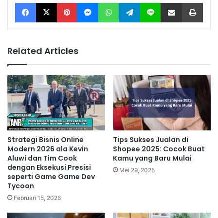
Facebook
X
Pinterest
Messenger
WhatsApp
Telegram
Line
Share via Email
Print
Related Articles
Strategi Bisnis Online
Tips Sukses Jualan di
Modern 2026 ala Kevin
Shopee 2025: Cocok Buat
Aluwi dan Tim Cook
Kamu yang Baru Mulai
dengan Eksekusi Presisi
Mei 29, 2025
seperti Game Game Dev
Tycoon
Februari 15, 2026