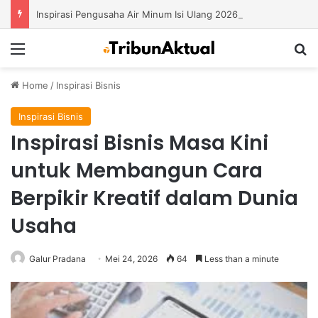
Inspirasi Pengusaha Air Minum Isi Ulang 2026: Cara Menciptakan Bisnis yang Terus Berkembang
Menu
S
Home
/
Inspirasi Bisnis
Inspirasi Bisnis
Inspirasi Bisnis Masa Kini
untuk Membangun Cara
Berpikir Kreatif dalam Dunia
Usaha
Galur Pradana
Mei 24, 2026
64
Less than a minute