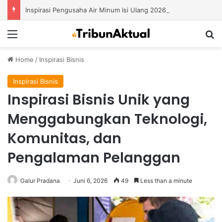
Inspirasi Pengusaha Air Minum Isi Ulang 2026: Cara Menciptakan Bisnis yang Terus Berkembang
Menu
S
Home
/
Inspirasi Bisnis
Inspirasi Bisnis
Inspirasi Bisnis Unik yang
Menggabungkan Teknologi,
Komunitas, dan
Pengalaman Pelanggan
Galur Pradana
Juni 6, 2026
49
Less than a minute