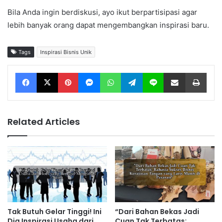
Bila Anda ingin berdiskusi, ayo ikut berpartisipasi agar
lebih banyak orang dapat mengembangkan inspirasi baru.
Tags
Inspirasi Bisnis Unik
Facebook
X
Pinterest
Messenger
WhatsApp
Telegram
Line
Share via Email
Print
Related Articles
Tak Butuh Gelar Tinggi! Ini
“Dari Bahan Bekas Jadi
Dia Inspirasi Usaha dari
Cuan Tak Terbatas: