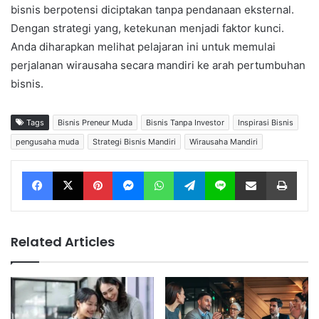
bisnis berpotensi diciptakan tanpa pendanaan eksternal.
Dengan strategi yang, ketekunan menjadi faktor kunci.
Anda diharapkan melihat pelajaran ini untuk memulai
perjalanan wirausaha secara mandiri ke arah pertumbuhan
bisnis.
Tags
Bisnis Preneur Muda
Bisnis Tanpa Investor
Inspirasi Bisnis
pengusaha muda
Strategi Bisnis Mandiri
Wirausaha Mandiri
Facebook
X
Pinterest
Messenger
WhatsApp
Telegram
Line
Share via Email
Print
Related Articles