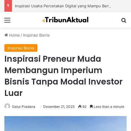
Inspirasi Usaha Percetakan Digital yang Mampu Bertahan di Tengah Perubahan Industri
Menu
S
Home
/
Inspirasi Bisnis
Inspirasi Bisnis
Inspirasi Preneur Muda
Membangun Imperium
Bisnis Tanpa Modal Investor
Luar
Galur Pradana
Desember 21, 2025
92
Less than a minute