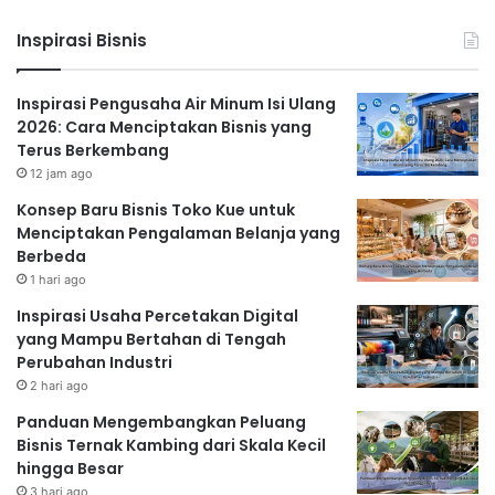
lengkap, termasuk nama produk, bahan baku, tanggal
Inspirasi Bisnis
produksi, dan tanggal kadaluarsa. Label produk yang
lengkap akan memberikan informasi yang dibutuhkan
oleh pelanggan dan meningkatkan kepercayaan
Inspirasi Pengusaha Air Minum Isi Ulang
2026: Cara Menciptakan Bisnis yang
mereka terhadap produk Anda.
Terus Berkembang
Strategi Pemasaran yang
12 jam ago
Efektif untuk Jualan
Konsep Baru Bisnis Toko Kue untuk
Menciptakan Pengalaman Belanja yang
Cemilan Rumahan
Berbeda
Memiliki produk yang berkualitas saja tidak cukup.
1 hari ago
Anda juga perlu menerapkan strategi pemasaran yang
Inspirasi Usaha Percetakan Digital
efektif agar produk Anda dikenal dan laris manis di
yang Mampu Bertahan di Tengah
Perubahan Industri
pasaran.
2 hari ago
Manfaatkan Media Sosial
Panduan Mengembangkan Peluang
Media sosial seperti Instagram, Facebook, dan
Bisnis Ternak Kambing dari Skala Kecil
WhatsApp merupakan platform yang efektif untuk
hingga Besar
memasarkan produk Anda. Buatlah akun media sosial
3 hari ago