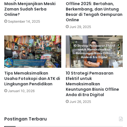
anak-anak, remaja, dewasa, atau semua kalangan?
Masih Menjanjikan Meski
Offline 2025: Bertahan,
Memahami tren dan target pasar akan membantu
Zaman Sudah Serba
Berkembang, dan Untung
Online?
Besar di Tengah Gempuran
Anda memilih produk yang tepat dan memiliki daya
Online
September 14, 2025
jual tinggi.
Juni 29, 2025
Related Articles
Peluang Minimarket Mandiri di Era
Digital: Strategi Pengelolaan Toko
Agar Lebih Kompetitif
Tips Memaksimalkan
10 Strategi Pemasaran
12 jam ago
Usaha Fotokopi dan ATK di
Efektif untuk
Lingkungan Pendidikan
Memaksimalkan
Keuntungan Bisnis Offline
Peluang Bisnis Bahan Bangunan
Januari 10, 2026
Anda di Era Digital
yang Konsisten dengan
Juni 26, 2025
Perencanaan Usaha Lebih Matang
1 hari ago
Postingan Terbaru