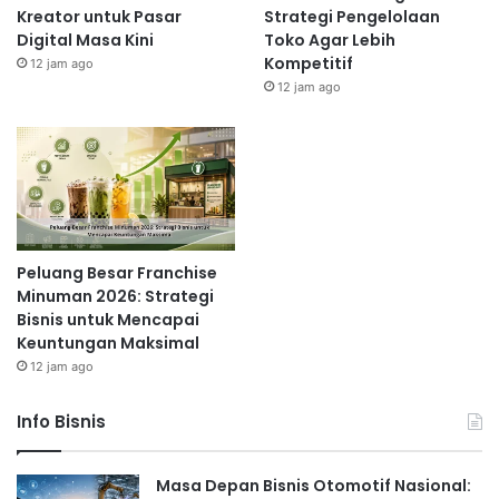
Kue kering
Kreator untuk Pasar
Strategi Pengelolaan
Digital Masa Kini
Toko Agar Lebih
Keripik singkong/ubi
Kompetitif
12 jam ago
Brownies kukus
12 jam ago
Onde-onde
Pastel
Risoles
Bolu kukus
Cookies
Cake mini
Ingatlah untuk selalu mengedepankan kualitas dan cita
Peluang Besar Franchise
Minuman 2026: Strategi
rasa. Cemilan yang enak dan berkualitas akan menjadi
Bisnis untuk Mencapai
daya tarik utama bagi pelanggan.
Keuntungan Maksimal
Membangun Brand dan
12 jam ago
Kemasan yang Menarik
Info Bisnis
Setelah menentukan jenis cemilan, langkah selanjutnya
adalah membangun brand dan kemasan yang menarik.
Masa Depan Bisnis Otomotif Nasional: