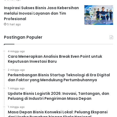
yang menarik dan unggah foto-foto cemilan Anda yang
Inspirasi Sukses Bisnis Jasa Kebersihan
menggugah selera. Gunakan hashtag yang relevan
melalui Inovasi Layanan dan Tim
agar produk Anda mudah ditemukan oleh calon
Profesional
5 hari ago
pelanggan.
Membangun Jaringan
Postingan Populer
Bangunlah jaringan dengan teman, keluarga, dan
tetangga. Berikan sampel produk Anda kepada mereka
4 minggu ago
dan minta mereka untuk memberikan feedback. Anda
Cara Menerapkan Analisis Break Even Point untuk
juga bisa menawarkan kerjasama dengan mereka
Keputusan Investasi Baru
untuk memasarkan produk Anda.
2 minggu ago
Perkembangan Bisnis Startup Teknologi di Era Digital
dan Faktor yang Mendukung Pertumbuhannya
Read Also:
1 minggu ago
Update Bisnis Logistik 2026: Inovasi, Tantangan, dan
Peluang di Industri Pengiriman Masa Depan
Usaha Catering Rumahan: Ubah Dapur
Sederhana Jadi Ladang Cuan yang Menggoda
1 minggu ago
Masa Depan Bisnis Konveksi Lokal: Peluang Ekspansi
Laundry Rumahan: Peluang Usaha Praktis