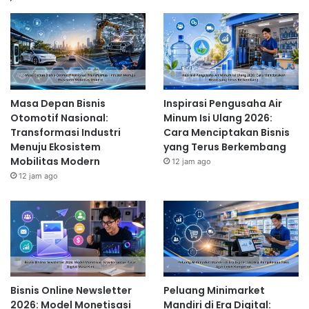
Keunggulan Produk
Cemilan Anda harus memiliki keunggulan yang
membedakannya dari kompetitor. Apakah cemilan
Anda memiliki rasa yang unik? Apakah bahan bakunya
berkualitas premium? Apakah proses pembuatannya
Masa Depan Bisnis
Inspirasi Pengusaha Air
higienis dan memperhatikan kesehatan? Tawarkan nilai
Otomotif Nasional:
Minum Isi Ulang 2026:
tambah yang membuat pelanggan tertarik untuk
Transformasi Industri
Cara Menciptakan Bisnis
membeli produk Anda kembali.
Menuju Ekosistem
yang Terus Berkembang
Kemudahan Produksi
Mobilitas Modern
12 jam ago
12 jam ago
Pilihlah jenis cemilan yang mudah dibuat dan bahan
bakunya mudah didapatkan. Jika Anda masih pemula,
hindari memilih resep yang terlalu rumit. Fokuslah
pada produk yang dapat Anda produksi dengan
konsisten dan efisien.
Contoh Cemilan yang Laris
Bisnis Online Newsletter
Peluang Minimarket
Manis
2026: Model Monetisasi
Mandiri di Era Digital: