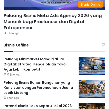
meningkatkan kemasan produk Anda.
Bisnis Online
Memperluas Jaringan Distribusi
Peluang Bisnis Meta Ads Agency 2026 yang
Perluas jaringan distribusi Anda dengan bekerja sama
Menarik bagi Freelancer dan Digital
dengan reseller atau toko-toko kue. Anda juga bisa
Entrepreneur
mengikuti event-event bazar untuk memasarkan
5 hari ago
produk Anda.
Membuka Toko Online
Bisnis Offline
Buatlah toko online untuk memperluas jangkauan
pasar Anda. Anda bisa menggunakan platform e-
Peluang Minimarket Mandiri di Era
commerce seperti Shopee, Tokopedia, atau Bukalapak.
Digital: Strategi Pengelolaan Toko
Agar Lebih Kompetitif
Memanfaatkan Jasa Pengiriman
12 jam ago
Manfaatkan jasa pengiriman untuk memudahkan
Peluang Bisnis Bahan Bangunan yang
pengiriman produk ke pelanggan. Pilihlah jasa
Konsisten dengan Perencanaan Usaha
pengiriman yang terpercaya dan terjangkau.
Lebih Matang
Kesimpulan
1 hari ago
Potensi Bisnis Toko Sepatu Lokal 2026
Jualan cemilan rumahan merupakan peluang bisnis