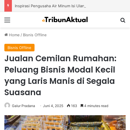
Inspirasi Pengusaha Air Minum Isi Ulang 2026: Cara Menciptakan Bisnis yang Terus Berkembang
Menu
S
Home
/
Bisnis Offline
Bisnis Offline
Jualan Cemilan Rumahan:
Peluang Bisnis Modal Kecil
yang Laris Manis di Segala
Suasana
Galur Pradana
Juni 4, 2025
163
4 minutes read