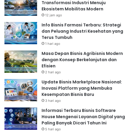
Brand yang kuat akan membantu Anda membangun
Transformasi Industri Menuju
loyalitas pelanggan dan membedakan produk Anda
Ekosistem Mobilitas Modern
dari kompetitor.
12 jam ago
Memilih Nama Brand yang Unik
Info Bisnis Farmasi Terbaru: Strategi
dan Peluang Industri Kesehatan yang
Nama brand harus mudah diingat, unik, dan
Terus Tumbuh
mencerminkan produk Anda. Anda bisa menggunakan
1 hari ago
nama yang bermakna atau yang berhubungan dengan
Masa Depan Bisnis Agribisnis Modern
rasa atau bahan baku cemilan Anda. Pastikan nama
dengan Konsep Berkelanjutan dan
brand juga mudah diucapkan dan diingat oleh
Efisien
pelanggan.
2 hari ago
Desain Kemasan yang Menarik
Update Bisnis Marketplace Nasional:
Inovasi Platform yang Membuka
Kemasan yang menarik akan meningkatkan daya tarik
Kesempatan Bisnis Baru
produk Anda. Pilihlah desain kemasan yang sesuai
3 hari ago
dengan target pasar dan jenis cemilan Anda. Pastikan
Informasi Terbaru Bisnis Software
kemasan Anda juga praktis, aman, dan mudah dibawa.
House Mengenai Layanan Digital yang
Label Produk yang Lengkap
Paling Banyak Dicari Tahun Ini
Jangan lupa untuk memberikan label produk yang
5 hari ago