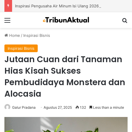
Inspirasi Pengusaha Air Minum Isi Ulang 2026: Cara Menciptakan Bisnis yang Terus Berkembang
Menu
S
Home
/
Inspirasi Bisnis
Inspirasi Bisnis
Jutaan Cuan dari Tanaman
Hias Kisah Sukses
Pembudidaya Monstera dan
Alocasia
Galur Pradana
Agustus 27, 2025
132
Less than a minute