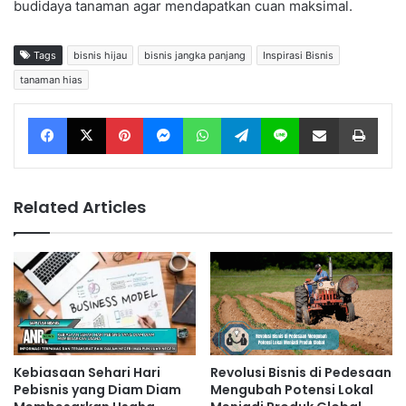
budidaya tanaman agar mendapatkan cuan maksimal.
Tags
bisnis hijau
bisnis jangka panjang
Inspirasi Bisnis
tanaman hias
Facebook
X
Pinterest
Messenger
WhatsApp
Telegram
Line
Share via Email
Print
Related Articles
Kebiasaan Sehari Hari
Revolusi Bisnis di Pedesaan
Pebisnis yang Diam Diam
Mengubah Potensi Lokal