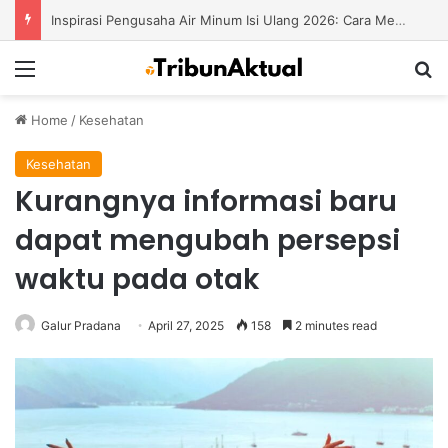
Inspirasi Pengusaha Air Minum Isi Ulang 2026: Cara Menciptakan Bisnis yang Terus Berkembang
Menu
S
Home
/
Kesehatan
Kesehatan
Kurangnya informasi baru
dapat mengubah persepsi
waktu pada otak
Galur Pradana
April 27, 2025
158
2 minutes read