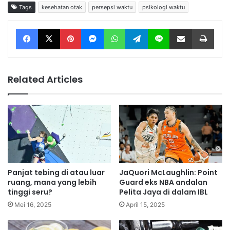
Tags
kesehatan otak
persepsi waktu
psikologi waktu
Facebook
X
Pinterest
Messenger
WhatsApp
Telegram
Line
Share via Email
Print
Related Articles
Panjat tebing di atau luar
JaQuori McLaughlin: Point
ruang, mana yang lebih
Guard eks NBA andalan
tinggi seru?
Pelita Jaya di dalam IBL
Mei 16, 2025
April 15, 2025