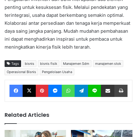
penting untuk kesuksesan fisik. Melalui pendekatan yang
terintegrasi, usaha dapat berkembang semakin optimal.
Kolaborasi antar persediaan dan tenaga kerja memperkuat
daya saing jangka panjang. Mudah mudahan pembahasan
ini dapat menghadirkan inspirasi untuk pembaca untuk
meningkatkan kinerja fisik lebih terarah.
Tags
bisnis
bisnis fisik
Manajemen Sdm
manajemen stok
Operasional Bisnis
Pengelolaan Usaha
Facebook
X
Pinterest
Messenger
WhatsApp
Telegram
Line
Share via Email
Print
Related Articles