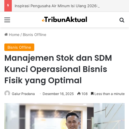
Inspirasi Pengusaha Air Minum Isi Ulang 2026: Cara Menciptakan Bisnis yang Terus Berkembang
Menu
S
Home
/
Bisnis Offline
Bisnis Offline
Manajemen Stok dan SDM
Kunci Operasional Bisnis
Fisik yang Optimal
Galur Pradana
Desember 16, 2025
108
Less than a minute