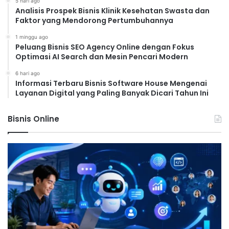
5 hari ago
Analisis Prospek Bisnis Klinik Kesehatan Swasta dan
di bidang teknologi untuk memenuhi kebutuhan
Faktor yang Mendorong Pertumbuhannya
talenta di sektor ini.
1 minggu ago
Peluang Bisnis SEO Agency Online dengan Fokus
Akses Pembiayaan
Optimasi AI Search dan Mesin Pencari Modern
Akses terhadap pembiayaan yang terjangkau dan
6 hari ago
Informasi Terbaru Bisnis Software House Mengenai
mudah didapatkan merupakan tantangan bagi
Layanan Digital yang Paling Banyak Dicari Tahun Ini
banyak
startup
, terutama di tahap awal
pengembangan. Peningkatan akses terhadap
Bisnis Online
modal ventura dan program inkubasi
startup
sangat penting untuk mendorong pertumbuhan.
Kesimpulan: Masa Depan
Startup Indonesia
Perkembangan
startup
Indonesia di tahun 2025