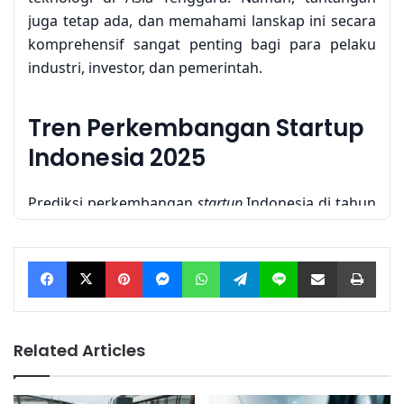
juga tetap ada, dan memahami lanskap ini secara
komprehensif sangat penting bagi para pelaku
industri, investor, dan pemerintah.
Tren Perkembangan Startup
Indonesia 2025
Prediksi perkembangan
startup
Indonesia di tahun
2025 didorong oleh beberapa faktor kunci.
Pertumbuhan ekonomi yang stabil, penetrasi
Facebook
X
Pinterest
Messenger
WhatsApp
Telegram
Line
Share via Email
Print
internet yang semakin luas, dan peningkatan
penggunaan
smartphone
menciptakan lingkungan
yang kondusif bagi berkembangnya
ekosistem
startup
. Beberapa tren utama yang
Related Articles
diperkirakan akan membentuk lanskap
startup
Indonesia di tahun 2025 meliputi: