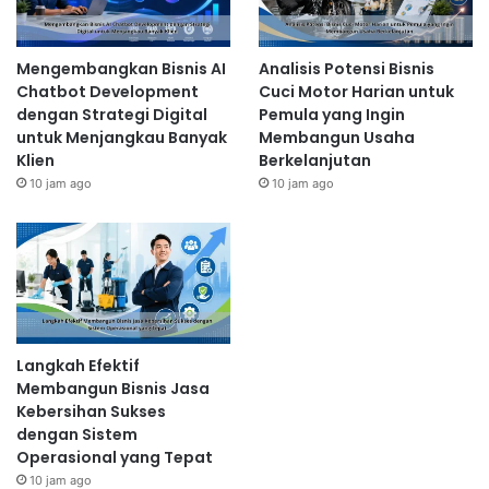
di Indonesia. Pertumbuhan
e-commerce
akan
diiringi dengan peningkatan infrastruktur logistik
yang lebih efisien dan terjangkau.
Startup
di bidang
Mengembangkan Bisnis AI
Analisis Potensi Bisnis
logistik akan berperan penting dalam memastikan
Chatbot Development
Cuci Motor Harian untuk
dengan Strategi Digital
Pemula yang Ingin
pengiriman barang yang cepat dan andal,
untuk Menjangkau Banyak
Membangun Usaha
terutama ke daerah-daerah terpencil. Integrasi
Klien
Berkelanjutan
teknologi seperti
artificial intelligence
(AI) dan
big
10 jam ago
10 jam ago
data
akan semakin dimanfaatkan untuk
mengoptimalkan proses logistik dan
meningkatkan kepuasan pelanggan.
Peningkatan Adopsi Teknologi AI
dan Big Data
Langkah Efektif
Membangun Bisnis Jasa
Artificial intelligence
(AI) dan
big data
akan menjadi
Kebersihan Sukses
teknologi kunci yang akan mendorong inovasi di
dengan Sistem
berbagai sektor
startup
.
Startup
akan
Operasional yang Tepat
memanfaatkan AI untuk meningkatkan efisiensi
10 jam ago