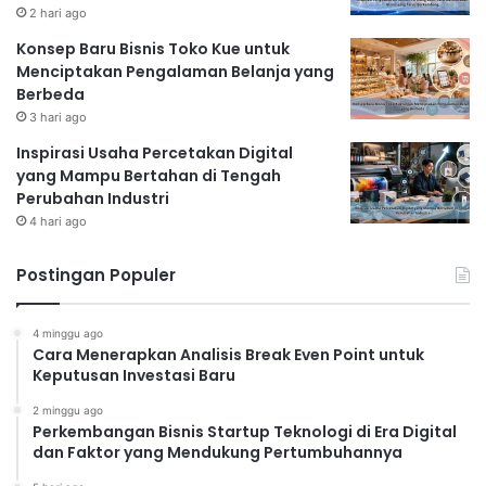
2 hari ago
terjangkau sangat penting untuk menjangkau
Konsep Baru Bisnis Toko Kue untuk
pasar yang lebih luas.
Menciptakan Pengalaman Belanja yang
Berbeda
Regulasi dan Kebijakan
3 hari ago
Inspirasi Usaha Percetakan Digital
Kerangka regulasi yang jelas dan kondusif sangat
yang Mampu Bertahan di Tengah
penting untuk mendorong pertumbuhan
startup
.
Perubahan Industri
Regulasi yang terlalu ketat dapat menghambat
4 hari ago
inovasi, sementara regulasi yang terlalu longgar
dapat menimbulkan risiko bagi konsumen dan
Postingan Populer
pelaku usaha.
4 minggu ago
Ketersediaan Talenta
Cara Menerapkan Analisis Break Even Point untuk
Keputusan Investasi Baru
Ketersediaan talenta yang berkualitas dan
2 minggu ago
terampil merupakan faktor kunci
Perkembangan Bisnis Startup Teknologi di Era Digital
dan Faktor yang Mendukung Pertumbuhannya
keberhasilan
startup
. Indonesia perlu
meningkatkan kualitas pendidikan dan pelatihan