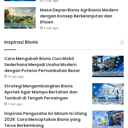
3 hari ago
kesehatan akan semakin populer. Perkembangan
Masa Depan Bisnis Agribisnis Modern
ini akan didukung oleh peningkatan kesadaran
dengan Konsep Berkelanjutan dan
masyarakat akan pentingnya kesehatan dan akses
Efisien
yang lebih mudah terhadap teknologi.
4 hari ago
Inspirasi Bisnis
Tantangan Perkembangan Startup
Indonesia 2025
Cara Mengubah Bisnis Cuci Mobil
Meskipun potensi perkembangan
startup
Sederhana Menjadi Usaha Modern
dengan Potensi Pertumbuhan Besar
Indonesia di tahun 2025 sangat besar, beberapa
10 jam ago
tantangan perlu diatasi. Tantangan ini mencakup:
Strategi Mengembangkan Bisnis
Keterbatasan Infrastruktur
Apotek Agar Mampu Bertahan dan
Tumbuh di Tengah Persaingan
Kesenjangan infrastruktur digital, terutama di
1 hari ago
daerah-daerah terpencil, masih menjadi hambatan
Inspirasi Pengusaha Air Minum Isi Ulang
2026: Cara Menciptakan Bisnis yang
bagi pertumbuhan
startup
. Peningkatan
Terus Berkembang
infrastruktur internet yang memadai dan