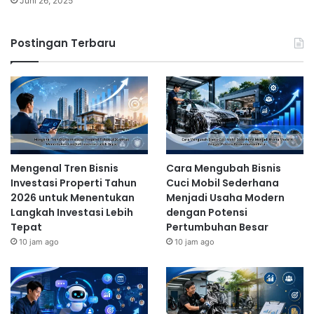
Juni 26, 2025
Mengenal Tren Bisnis Investasi
Postingan Terbaru
Properti Tahun 2026 untuk
Menentukan Langkah Investasi
Lebih Tepat
10 jam ago
Update Perkembangan Bisnis Hotel
dan Perhotelan dalam
Mengenal Tren Bisnis
Cara Mengubah Bisnis
Menghadapi Tren Industri
Investasi Properti Tahun
Cuci Mobil Sederhana
2026 untuk Menentukan
Menjadi Usaha Modern
Pariwisata Modern
Langkah Investasi Lebih
dengan Potensi
1 hari ago
Tepat
Pertumbuhan Besar
10 jam ago
10 jam ago
Ekspansi E-commerce dan Logistik
E-commerce
tetap menjadi sektor yang menjanjikan