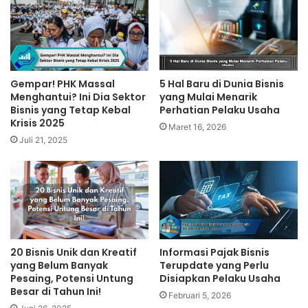
Pertumbuhan Fintech yang Pesat
Sektor
fintech
(
financial technology
) di Indonesia
diprediksi akan terus mengalami pertumbuhan
Gempar! PHK Massal
5 Hal Baru di Dunia Bisnis
eksponensial. Layanan pembayaran digital,
Menghantui? Ini Dia Sektor
yang Mulai Menarik
pinjaman online, dan
investasi online
akan semakin
Bisnis yang Tetap Kebal
Perhatian Pelaku Usaha
Krisis 2025
terintegrasi ke dalam kehidupan sehari-
Maret 16, 2026
Juli 21, 2025
hari.
Startup fintech
akan terus berinovasi untuk
memberikan solusi keuangan yang inklusif dan
terjangkau bagi masyarakat luas, terutama di
daerah-daerah yang belum terjangkau oleh
layanan perbankan tradisional. Perkembangan ini
akan didorong oleh meningkatnya literasi finansial
dan kepercayaan masyarakat terhadap teknologi
20 Bisnis Unik dan Kreatif
Informasi Pajak Bisnis
yang Belum Banyak
Terupdate yang Perlu
finansial.
Pesaing, Potensi Untung
Disiapkan Pelaku Usaha
Besar di Tahun Ini!
Februari 5, 2026
Related Articles