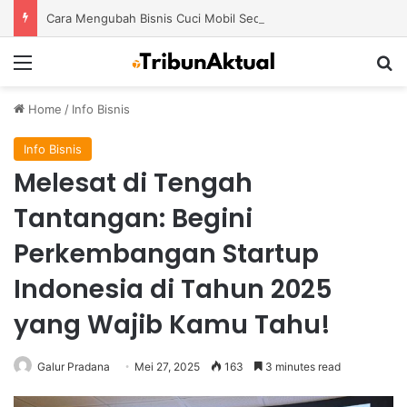
Cara Mengubah Bisnis Cuci Mobil Sederhana Menjadi Usaha Modern dengan Potensi Pertumbuhan Besar
Menu
S
Home
/
Info Bisnis
Info Bisnis
Melesat di Tengah
Tantangan: Begini
Perkembangan Startup
Indonesia di Tahun 2025
yang Wajib Kamu Tahu!
Galur Pradana
Mei 27, 2025
163
3 minutes read