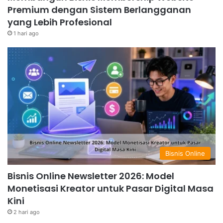
Premium dengan Sistem Berlangganan
yang dinamis ini. Masa depan
startup
Indonesia
yang Lebih Profesional
cerah, asalkan tantangan-tantangan tersebut
1 hari ago
dihadapi dengan strategi yang tepat dan
komprehensif.
Bisnis Online
Bisnis Online Newsletter 2026: Model
Monetisasi Kreator untuk Pasar Digital Masa
Kini
2 hari ago