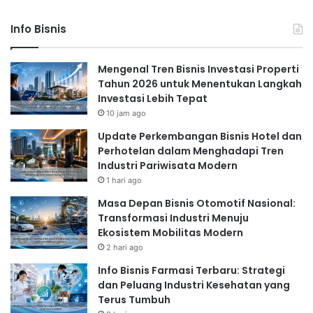
operasional, personalisasi layanan, dan
pengembangan produk baru.
Big data
akan
Info Bisnis
digunakan untuk menganalisis tren pasar, perilaku
konsumen, dan meningkatkan pengambilan
Mengenal Tren Bisnis Investasi Properti
keputusan bisnis. Penggunaan teknologi ini akan
Tahun 2026 untuk Menentukan Langkah
Investasi Lebih Tepat
semakin meluas di berbagai sektor,
10 jam ago
termasuk
fintech
,
e-commerce
, kesehatan, dan
pendidikan.
Update Perkembangan Bisnis Hotel dan
Perhotelan dalam Menghadapi Tren
Industri Pariwisata Modern
Pertumbuhan Startup di Sektor
1 hari ago
Kesehatan (HealthTech)
Masa Depan Bisnis Otomotif Nasional:
Transformasi Industri Menuju
Sektor
healthtech
di Indonesia juga diprediksi akan
Ekosistem Mobilitas Modern
mengalami pertumbuhan yang signifikan.
Startup
2 hari ago
di bidang ini akan fokus pada penyediaan layanan
Info Bisnis Farmasi Terbaru: Strategi
kesehatan yang lebih terjangkau, mudah diakses,
dan Peluang Industri Kesehatan yang
dan berkualitas. Telemedicine, aplikasi kesehatan
Terus Tumbuh
berbasis mobile, dan platform manajemen data