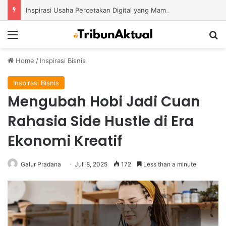
Inspirasi Usaha Percetakan Digital yang Mampu Bertahan di Tengah Perubahan Industri
Menu
S
Home
/
Inspirasi Bisnis
Inspirasi Bisnis
Mengubah Hobi Jadi Cuan
Rahasia Side Hustle di Era
Ekonomi Kreatif
Galur Pradana
Juli 8, 2025
172
Less than a minute