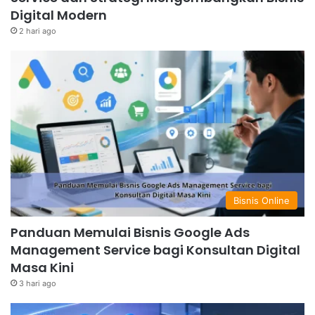
Digital Modern
2 hari ago
Bisnis Online
Panduan Memulai Bisnis Google Ads
Management Service bagi Konsultan Digital
Masa Kini
3 hari ago