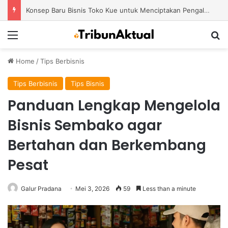
Konsep Baru Bisnis Toko Kue untuk Menciptakan Pengalaman Belanja yang Berbeda
Menu
S
Home
/
Tips Berbisnis
Tips Berbisnis
Tips Bisnis
Panduan Lengkap Mengelola
Bisnis Sembako agar
Bertahan dan Berkembang
Pesat
Galur Pradana
Mei 3, 2026
59
Less than a minute