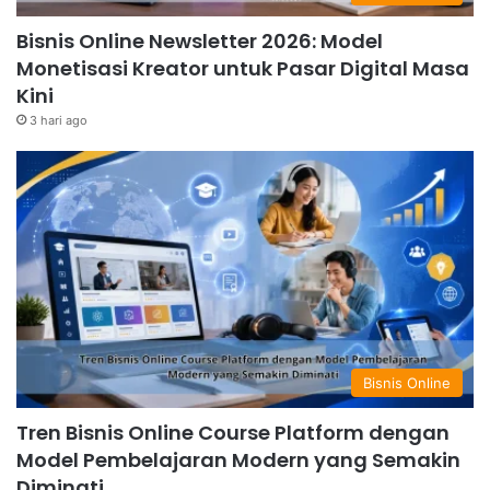
Bisnis Online Newsletter 2026: Model
Monetisasi Kreator untuk Pasar Digital Masa
Kini
3 hari ago
Bisnis Online
Tren Bisnis Online Course Platform dengan
Model Pembelajaran Modern yang Semakin
Diminati