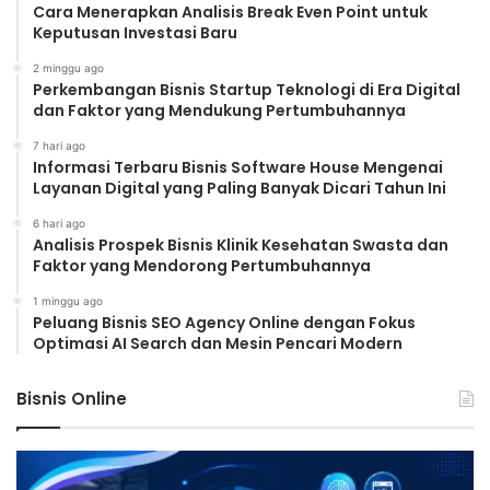
Cara Menerapkan Analisis Break Even Point untuk
Keputusan Investasi Baru
2 minggu ago
Perkembangan Bisnis Startup Teknologi di Era Digital
dan Faktor yang Mendukung Pertumbuhannya
7 hari ago
Informasi Terbaru Bisnis Software House Mengenai
Layanan Digital yang Paling Banyak Dicari Tahun Ini
6 hari ago
Analisis Prospek Bisnis Klinik Kesehatan Swasta dan
Faktor yang Mendorong Pertumbuhannya
1 minggu ago
Peluang Bisnis SEO Agency Online dengan Fokus
Optimasi AI Search dan Mesin Pencari Modern
Bisnis Online