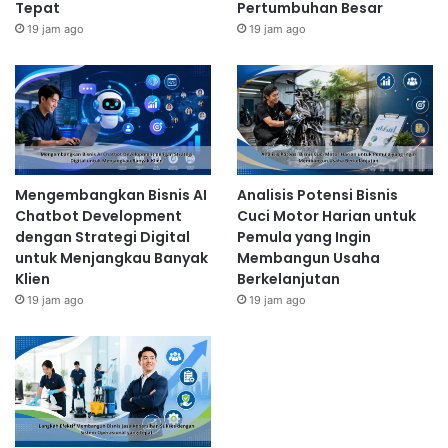
Tepat
Pertumbuhan Besar
19 jam ago
19 jam ago
Mengembangkan Bisnis AI
Analisis Potensi Bisnis
Chatbot Development
Cuci Motor Harian untuk
dengan Strategi Digital
Pemula yang Ingin
untuk Menjangkau Banyak
Membangun Usaha
Klien
Berkelanjutan
19 jam ago
19 jam ago