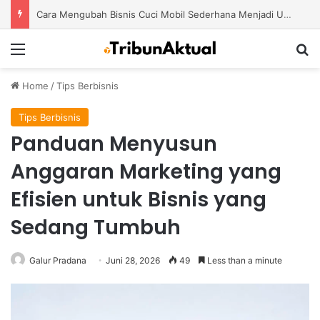
Cara Mengubah Bisnis Cuci Mobil Sederhana Menjadi Usaha Modern dengan Potensi Pertumbuhan Besar
Menu
S
Home
/
Tips Berbisnis
Tips Berbisnis
Panduan Menyusun
Anggaran Marketing yang
Efisien untuk Bisnis yang
Sedang Tumbuh
Galur Pradana
Juni 28, 2026
49
Less than a minute