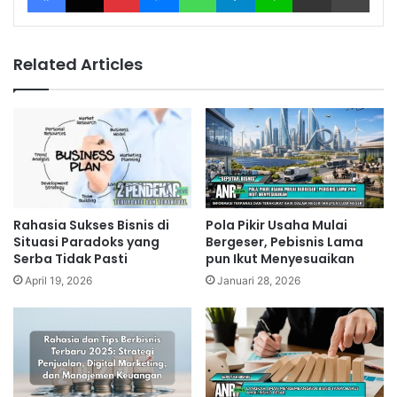
Related Articles
Rahasia Sukses Bisnis di
Pola Pikir Usaha Mulai
Situasi Paradoks yang
Bergeser, Pebisnis Lama
Serba Tidak Pasti
pun Ikut Menyesuaikan
April 19, 2026
Januari 28, 2026