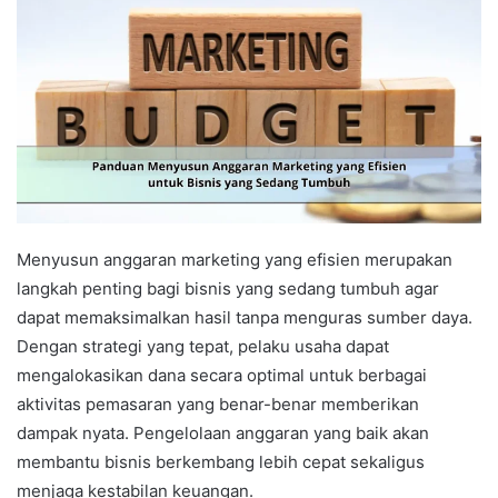
Menyusun anggaran marketing yang efisien merupakan
langkah penting bagi bisnis yang sedang tumbuh agar
dapat memaksimalkan hasil tanpa menguras sumber daya.
Dengan strategi yang tepat, pelaku usaha dapat
mengalokasikan dana secara optimal untuk berbagai
aktivitas pemasaran yang benar-benar memberikan
dampak nyata. Pengelolaan anggaran yang baik akan
membantu bisnis berkembang lebih cepat sekaligus
menjaga kestabilan keuangan.