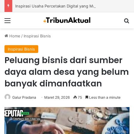
Inspirasi Usaha Percetakan Digital yang Mampu Bertahan di Tengah Perubahan Industri
Menu
S
Home
/
Inspirasi Bisnis
Inspirasi Bisnis
Peluang bisnis dari sumber
daya alam desa yang belum
banyak dimanfaatkan
Galur Pradana
Maret 29, 2026
75
Less than a minute