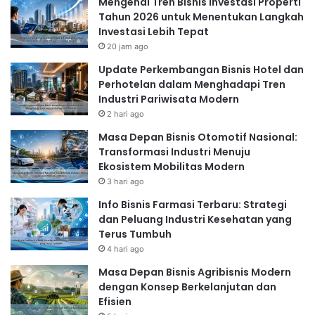
Mengenal Tren Bisnis Investasi Properti
membangun jaringan.
Tahun 2026 untuk Menentukan Langkah
Menentukan Strategi
Investasi Lebih Tepat
20 jam ago
Pemasaran yang Efektif
Update Perkembangan Bisnis Hotel dan
Setelah memilih jenis bisnis online, langkah selanjutnya
Perhotelan dalam Menghadapi Tren
Industri Pariwisata Modern
adalah menentukan strategi pemasaran yang efektif.
2 hari ago
Tujuannya adalah untuk menjangkau target pasar dan
Masa Depan Bisnis Otomotif Nasional:
meningkatkan penjualan. Beberapa strategi
Transformasi Industri Menuju
pemasaran yang dapat Anda terapkan:
Ekosistem Mobilitas Modern
Optimasi Mesin Pencari (SEO)
3 hari ago
Search Engine Optimization (SEO)
merupakan strategi
Info Bisnis Farmasi Terbaru: Strategi
penting untuk meningkatkan visibilitas website atau
dan Peluang Industri Kesehatan yang
toko online Anda di mesin pencari seperti Google.
Terus Tumbuh
4 hari ago
Dengan mengoptimalkan website Anda, Anda akan
mendapatkan lebih banyak traffic organik (pengunjung
Masa Depan Bisnis Agribisnis Modern
dengan Konsep Berkelanjutan dan
dari mesin pencari) yang berpotensi menjadi
Efisien
pelanggan.