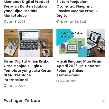
Membuat Digital Product
Sistem Penjualan
platform freelance seperti Freelancer, Upwork, atau
Berbasis Konten Edukasi
Otomatis: Blueprint
Sribulancer. Keuntungannya, Anda dapat bekerja
yang Dijual Melalui
Passive Income Produk
Marketplace
Digital
fleksibel sesuai waktu luang dan menentukan harga
Juni 18, 2026
November 24, 2025
jasa Anda sendiri.
Bisnis online berbasis keahlian
ini
cocok bagi Anda yang memiliki waktu terbatas di luar
jam kerja kantoran.
Related Articles
Bisnis Digital Minim Risiko:
Masih Bingung Mau Bisnis
Mengembangkan Bisnis AI Chatbot
Cara Menjual Plugin &
Apa di 2025? Ini Bocoran
Development dengan Strategi
Template yang Laku Keras
Peluang Online
di Marketplace
Terbesarnya!
Digital untuk Menjangkau Banyak
Internasional
Mei 26, 2025
Klien
Juni 13, 2025
20 jam ago
Membangun Bisnis Membership
Postingan Terbaru
Website Premium dengan Sistem