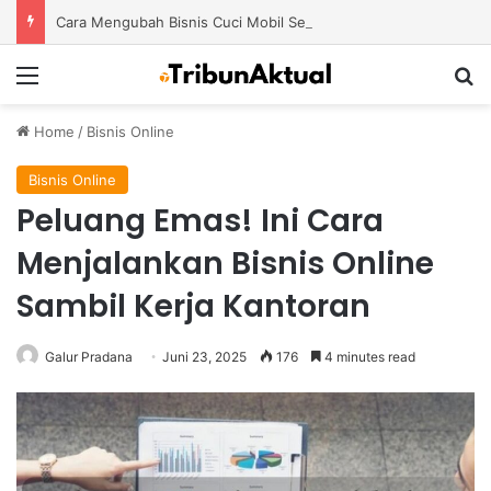
Cara Mengubah Bisnis Cuci Mobil Sederhana Menjadi Usaha Modern dengan Potensi Pertumbuhan Besar
Menu
S
Home
/
Bisnis Online
Bisnis Online
Peluang Emas! Ini Cara
Menjalankan Bisnis Online
Sambil Kerja Kantoran
Galur Pradana
Juni 23, 2025
176
4 minutes read