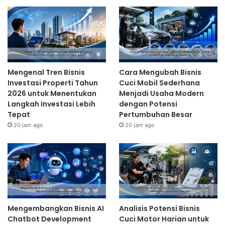
Berlangganan yang Lebih
Profesional
2 hari ago
Bisnis Online Berbasis Produk
Mengenal Tren Bisnis
Cara Mengubah Bisnis
Investasi Properti Tahun
Cuci Mobil Sederhana
Digital
2026 untuk Menentukan
Menjadi Usaha Modern
Bisnis online ini menawarkan potensi keuntungan yang
Langkah Investasi Lebih
dengan Potensi
besar karena biaya produksinya relatif rendah. Anda
Tepat
Pertumbuhan Besar
20 jam ago
20 jam ago
dapat menciptakan dan menjual produk digital seperti
ebook, kursus online, template desain, atau
musik.
Membangun bisnis online berbasis produk digital
membutuhkan waktu dan usaha awal untuk
menciptakan produk yang berkualitas, namun setelah
produk tersebut tercipta, Anda dapat menjualnya
berulang kali tanpa harus memproduksinya kembali.
Mengembangkan Bisnis AI
Analisis Potensi Bisnis
Bisnis Online Dropshipping
Chatbot Development
Cuci Motor Harian untuk