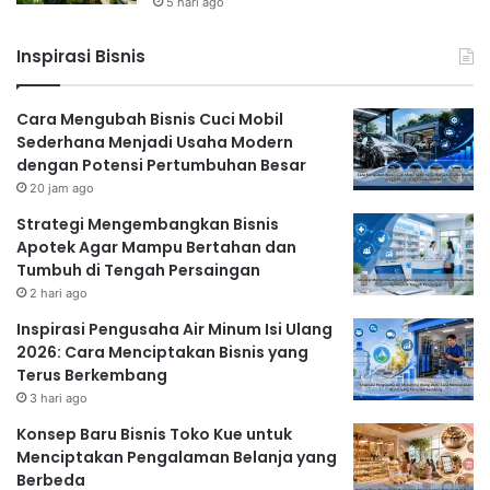
5 hari ago
Pemasaran Media Sosial
Manfaatkan platform media sosial seperti Instagram,
Inspirasi Bisnis
Facebook, Twitter, dan TikTok untuk mempromosikan
bisnis online Anda. Buat konten yang menarik dan
Cara Mengubah Bisnis Cuci Mobil
engaging untuk menarik perhatian target pasar Anda.
Sederhana Menjadi Usaha Modern
Gunakan fitur iklan berbayar jika diperlukan untuk
dengan Potensi Pertumbuhan Besar
20 jam ago
menjangkau audiens yang lebih luas.
Email Marketing
Strategi Mengembangkan Bisnis
Apotek Agar Mampu Bertahan dan
Email marketing
adalah strategi pemasaran yang
Tumbuh di Tengah Persaingan
efektif untuk membangun hubungan dengan
2 hari ago
pelanggan dan mempromosikan produk atau jasa
Inspirasi Pengusaha Air Minum Isi Ulang
Anda. Kumpulkan alamat email pelanggan dan
2026: Cara Menciptakan Bisnis yang
kirimkan newsletter atau penawaran khusus secara
Terus Berkembang
berkala.
3 hari ago
Paid Advertising
Konsep Baru Bisnis Toko Kue untuk
Menciptakan Pengalaman Belanja yang
Iklan berbayar seperti Google Ads atau iklan di media
Berbeda
sosial dapat membantu Anda menjangkau audiens