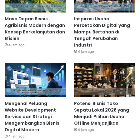
Masa Depan Bisnis
Inspirasi Usaha
Agribisnis Modern dengan
Percetakan Digital yang
Konsep Berkelanjutan dan
Mampu Bertahan di
Efisien
Tengah Perubahan
Industri
4 jam ago
4 jam ago
Mengenal Peluang
Potensi Bisnis Toko
Website Development
Sepatu Lokal 2026 yang
Service dan Strategi
Menjadi Pilihan Usaha
Mengembangkan Bisnis
Offline Menjanjikan
Digital Modern
4 jam ago
4 jam ago