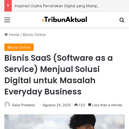
Inspirasi Usaha Percetakan Digital yang Mampu Bertahan di Tengah Perubahan Industri
Menu
S
Home
/
Bisnis Online
Bisnis Online
Bisnis SaaS (Software as a
Service) Menjual Solusi
Digital untuk Masalah
Everyday Business
Galur Pradana
Agustus 24, 2025
133
Less than a minute