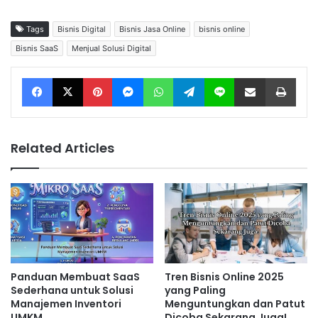
Tags
Bisnis Digital
Bisnis Jasa Online
bisnis online
Bisnis SaaS
Menjual Solusi Digital
Facebook
X
Pinterest
Messenger
WhatsApp
Telegram
Line
Share via Email
Print
Related Articles
Panduan Membuat SaaS
Tren Bisnis Online 2025
Sederhana untuk Solusi
yang Paling
Manajemen Inventori
Menguntungkan dan Patut
UMKM
Dicoba Sekarang Juga!